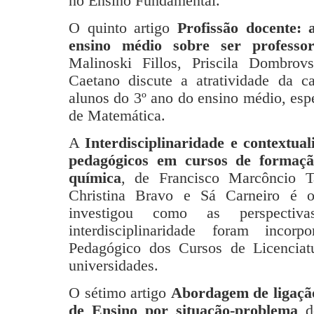
no Ensino Fundamental.
O quinto artigo
Profissão docente: 
ensino médio sobre ser professo
Malinoski Fillos, Priscila Dombrov
Caetano discute a atratividade da ca
alunos do 3º ano do ensino médio, esp
de Matemática.
A
Interdisciplinaridade e contextual
pedagógicos em cursos de formação
química
, de Francisco Marcôncio 
Christina Bravo e Sá Carneiro é 
investigou como as perspectiva
interdisciplinaridade foram incorp
Pedagógico dos Cursos de Licencia
universidades.
O sétimo artigo
Abordagem de ligaçã
de Ensino por situação-problema
de