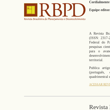
Cordialmente
Equipe edito
A Revista Bra
(ISSN: 2317-2
Federal do P
pesquisas cien
para o avan
desenvolvime
territorial.
Publica artig
(português,
quadrimestral 
ACESSAR REV
Revista 