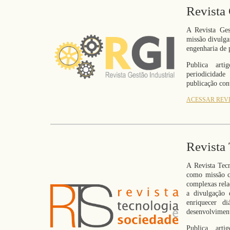
Revista 
A Revista Ges
missão divulgar
engenharia de p
Publica arti
periodicidad
publicação con
ACESSAR REV
Revista
A Revista Tec
como missão c
complexas rela
a divulgação 
enriquecer d
desenvolviment
Publica arti