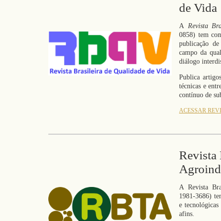
de Vida
A
Revista Br
0858) tem com
publicação de
campo da qual
diálogo interdi
Publica artigo
técnicas e entr
contínuo de su
ACESSAR REV
Revista 
Agroindu
A Revista Bra
1981-3686) tem
e tecnológicas
afins.