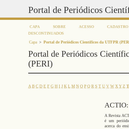
Portal de Periódicos Cien
CAPA
SOBRE
ACESSO
CADASTRO
DESCONTINUADOS
Capa
>
Portal de Periódicos Científicos da UTFPR (PER
Portal de Periódicos Cientí
(PERI)
A
B
C
D
E
F
G
H
I
J
K
L
M
N
O
P
Q
R
S
T
U
V
W
X
Y
Z
T
ACTIO: 
A Revista ACT
é um periódic
acerca do ensi