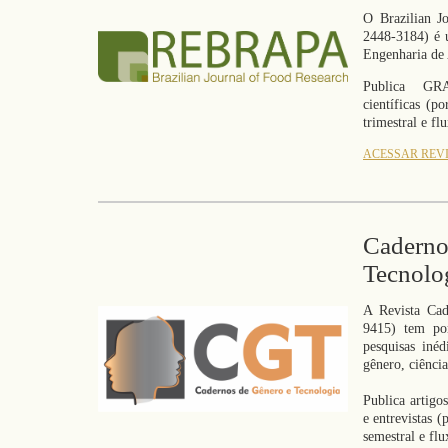
O Brazilian 
2448-3184) é 
Engenharia de
Publica GR
científicas (p
trimestral e f
ACESSAR REV
Caderno
Tecnolo
A Revista Cad
9415) tem por
pesquisas inéd
gênero, ciência
Publica artigos
e entrevistas 
semestral e fl