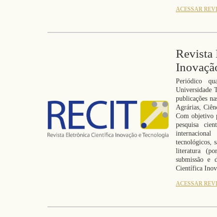
ACESSAR REV
Revista 
Inovaçã
Periódico qua
Universidade 
publicações na
Agrárias, Ciên
Com objetivo p
pesquisa cien
internacion
tecnológicos, 
literatura (p
submissão e d
Científica Ino
ACESSAR REV