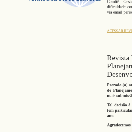
Comitê Gest
dificuldade c
via email peri
ACESSAR REV
Revista 
Planeja
Desenvo
Prezado (a) a
de Planejame
mais submissã
Tal decisão é
(em particular
ano.
Agradecemos 