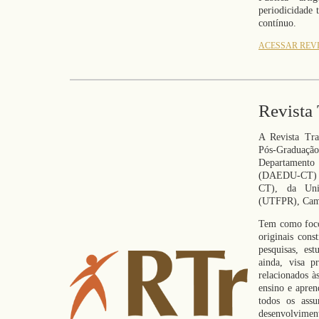
periodicidade 
contínuo.
ACESSAR REV
Revista
A Revista Tr
Pós-Graduaçã
Departament
(DAEDU-CT) 
CT), da Univ
(UTFPR), Camp
Tem como foco 
originais cons
pesquisas, es
ainda, visa p
relacionados às
ensino e apre
todos os ass
desenvolviment