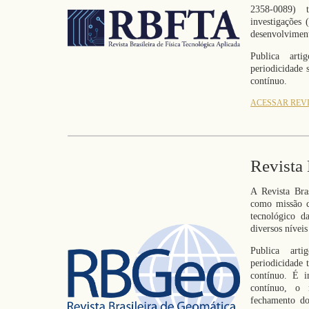
2358-0089
)
investigações 
desenvolvimento
Publica arti
periodicidade 
contínuo.
ACESSAR REV
Revista 
A Revista Bra
como missão c
tecnológico d
diversos níveis
Publica arti
periodicidade 
contínuo. É i
contínuo, o
fechamento do