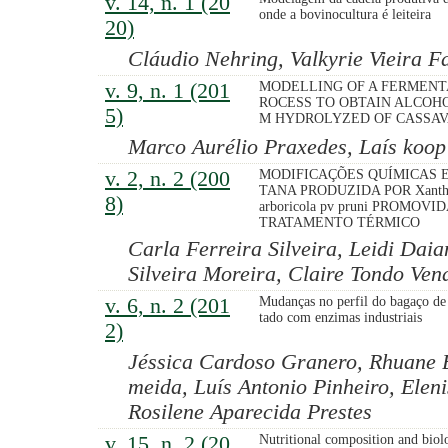
v. 14, n. 1 (20
onde a bovinocultura é leiteira
20)
Cláudio Nehring, Valkyrie Vieira F
v. 9, n. 1 (201
MODELLING OF A FERMENT
ROCESS TO OBTAIN ALCOH
5)
M HYDROLYZED OF CASSA
Marco Aurélio Praxedes, Laís koop
v. 2, n. 2 (200
MODIFICAÇÕES QUÍMICAS 
TANA PRODUZIDA POR Xanth
8)
arboricola pv pruni PROMOVI
TRATAMENTO TÉRMICO
Carla Ferreira Silveira, Leidi Daia
Silveira Moreira, Claire Tondo Ven
v. 6, n. 2 (201
Mudanças no perfil do bagaço de
tado com enzimas industriais
2)
Jéssica Cardoso Granero, Rhuane B
meida, Luís Antonio Pinheiro, Eleni
Rosilene Aparecida Prestes
v. 15, n. 2 (20
Nutritional composition and biolo