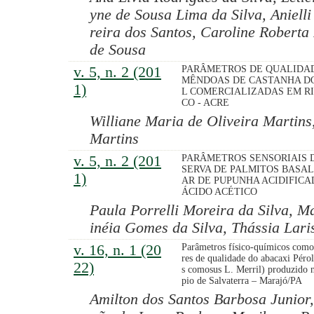
yne de Sousa Lima da Silva, Anielli
reira dos Santos, Caroline Roberta
de Sousa
v. 5, n. 2 (201
PARÂMETROS DE QUALIDAD
MÊNDOAS DE CASTANHA DO
1)
L COMERCIALIZADAS EM R
CO - ACRE
Williane Maria de Oliveira Martins,
Martins
v. 5, n. 2 (201
PARÂMETROS SENSORIAIS 
SERVA DE PALMITOS BASAL
1)
AR DE PUPUNHA ACIDIFIC
ÁCIDO ACÉTICO
Paula Porrelli Moreira da Silva, Ma
inéia Gomes da Silva, Thássia Lar
v. 16, n. 1 (20
Parâmetros físico-químicos como
res de qualidade do abacaxi Péro
22)
s comosus L. Merril) produzido 
pio de Salvaterra – Marajó/PA
Amilton dos Santos Barbosa Junior