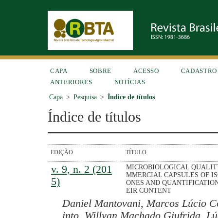
CAPA
SOBRE
ACESSO
CADASTRO
ANTERIORES
NOTÍCIAS
Capa
>
Pesquisa
>
Índice de títulos
Índice de títulos
EDIÇÃO
TÍTULO
v. 9, n. 2 (201
MICROBIOLOGICAL QUALIT
MMERCIAL CAPSULES OF I
5)
ONES AND QUANTIFICATION
EIR CONTENT
Daniel Mantovani, Marcos Lúcio C
into, Willyan Machado Giufrida, L