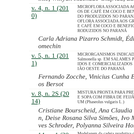
v. 4, n. 1 (201
MICROFLORA ASSOCIADA A
OS DE CAFÉ EM COCO E BE
0)
DO PRODUZIDOS NO PARA
OFLORA ASSOCIADA AOS G
E CAFÉ EM COCO E BENEFI
RODUZIDOS NO PARANÁ
Carla Adriana Pizarro Schmidt, Éd
omechin
v. 5, n. 1 (201
MICRORGANISMOS INDICAD
Salmonella sp. EM SALAMES
1)
IDOS E COMERCIALIZADOS
IÃO OESTE DO PARANÁ
Fernando Zocche, Vinicius Cunha B
os Bersot
v. 8, n. 2S (20
MISTURA PRONTA PARA PR
E SOPA COM FIBRA DE FEIJ
14)
UM (Phaseolus vulgaris L.)
Cristiane Bourscheid, Ana Claudia
n, Deise Rosana Silva Simões, Ivo
ves Schroder, Polyanna Silveira H
Modelagem da cadeia produtiva 