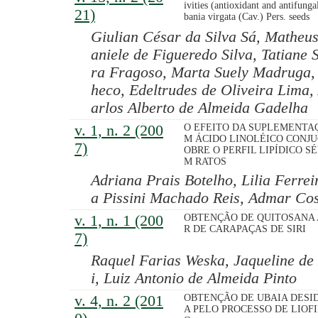
ivities (antioxidant and antifunga
21)
bania virgata (Cav.) Pers. seeds
Giulian César da Silva Sá, Matheus
aniele de Figueredo Silva, Tatiane 
ra Fragoso, Marta Suely Madruga,
heco, Edeltrudes de Oliveira Lima
arlos Alberto de Almeida Gadelha
v. 1, n. 2 (200
O EFEITO DA SUPLEMENTA
M ÁCIDO LINOLÉICO CONJ
7)
OBRE O PERFIL LIPÍDICO SÉ
M RATOS
Adriana Prais Botelho, Lilia Ferre
a Pissini Machado Reis, Admar Cos
v. 1, n. 1 (200
OBTENÇÃO DE QUITOSANA 
R DE CARAPAÇAS DE SIRI
7)
Raquel Farias Weska, Jaqueline de
i, Luiz Antonio de Almeida Pinto
v. 4, n. 2 (201
OBTENÇÃO DE UBAIA DESI
A PELO PROCESSO DE LIOF