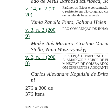
aão de Jesus Barbosa Muribeca, Ro
v. 14, n. 2 (20
Parâmetros físicos e concentraçã
o resistente em pão congelado c
20)
de farinha de banana verde
Vania Zanella Pinto, Soliane Helen
v. 3, n. 2 (200
PÃO COM ADIÇÃO DE INHA
9)
Maike Taís Maziero, Cristina Maria
Stella, Nina Waszczynskyj
v. 2, n. 1 (200
PERCEPÇÃO TEMPORAL DE
A, AMARGOR E SABOR DE F
8)
M NÉCTAR DE GOIABA ADO
OM DIFERENTES ADOÇANT
Carlos Alexandre Koguishi de Brit
ni
276 a 300 de
376 itens
ISSN: 1981-3686