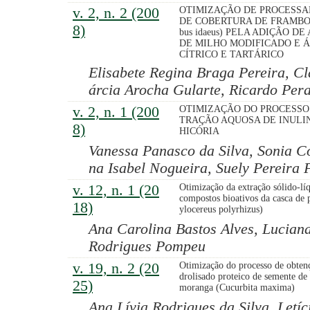
v. 2, n. 2 (200
OTIMIZAÇÃO DE PROCESS
DE COBERTURA DE FRAMBO
8)
bus idaeus) PELA ADIÇÃO DE
DE MILHO MODIFICADO E 
CÍTRICO E TARTÁRICO
Elisabete Regina Braga Pereira, C
árcia Arocha Gularte, Ricardo Pera
v. 2, n. 1 (200
OTIMIZAÇÃO DO PROCESSO
TRAÇÃO AQUOSA DE INULIN
8)
HICÓRIA
Vanessa Panasco da Silva, Sonia Co
na Isabel Nogueira, Suely Pereira F
v. 12, n. 1 (20
Otimização da extração sólido-lí
compostos bioativos da casca de 
18)
ylocereus polyrhizus)
Ana Carolina Bastos Alves, Lucian
Rodrigues Pompeu
v. 19, n. 2 (20
Otimização do processo de obten
drolisado proteico de semente de
25)
moranga (Cucurbita maxima)
Ana Lívia Rodrigues da Silva, Letí