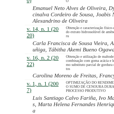
0)
O
Emanuel Neto Alves de Oliveira, D
cinalva Cordeiro de Sousa, Joabis 
Alexandrino de Oliveira
v. 14, n. 1 (20
Obtenção e caracterização físico
do extrato hidrossolúvel de amên
20)
ru
Carla Francisca de Sousa Vieira,
uñiga, Tábitha Akemi Bueno Ogaw
v. 16, n. 2 (20
Obtenção e utilização de maltode
combinação com goma acácia e le
22)
mo substituto parcial de gordura
tos
Carolina Moreno de Freitas, Fran
v. 1, n. 1 (200
OPTIMIZAÇÃO DO RENDIM
O SUMO DE CENOURA DUR
7)
PROCESSO PRODUTIVO
Luis Santiago Calvo Fariña, Ivo M
s, Marta Helena Fernandes Henriqu
a