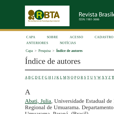
CAPA
SOBRE
ACESSO
CADASTRO
ANTERIORES
NOTÍCIAS
Capa
>
Pesquisa
>
Índice de autores
Índice de autores
A
B
C
D
E
F
G
H
I
J
K
L
M
N
O
P
Q
R
S
T
U
V
W
X
Y
Z
T
A
Abati, Julia
, Universidade Estadual d
Regional de Umuarama. Departamento 
Umuarama, Paraná. (Brasil)