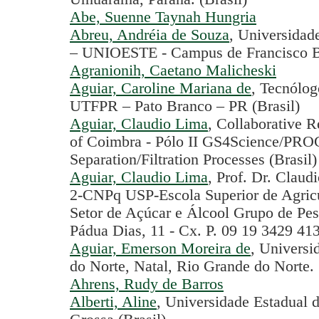
Abe, Suenne Taynah Hungria
Abreu, Andréia de Souza
, Universidad
– UNIOESTE - Campus de Francisco Be
Agranionih, Caetano Malicheski
Aguiar, Caroline Mariana de
, Tecnólog
UTFPR – Pato Branco – PR (Brasil)
Aguiar, Claudio Lima
, Collaborative 
of Coimbra - Pólo II GS4Science/PRO
Separation/Filtration Processes (Brasil)
Aguiar, Claudio Lima
, Prof. Dr. Clau
2-CNPq USP-Escola Superior de Agricu
Setor de Açúcar e Álcool Grupo de Pe
Pádua Dias, 11 - Cx. P. 09 19 3429 413
Aguiar, Emerson Moreira de
, Universi
do Norte, Natal, Rio Grande do Norte.
Ahrens, Rudy de Barros
Alberti, Aline
, Universidade Estadual 