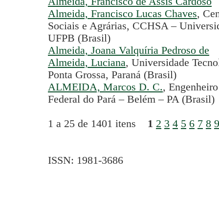
Almeida, Francisco de Assis Cardoso
Almeida, Francisco Lucas Chaves
, Ce
Sociais e Agrárias, CCHSA – Universid
UFPB (Brasil)
Almeida, Joana Valquíria Pedroso de
Almeida, Luciana
, Universidade Tecno
Ponta Grossa, Paraná (Brasil)
ALMEIDA, Marcos D. C.
, Engenheir
Federal do Pará – Belém – PA (Brasil)
1 a 25 de 1401 itens
1
2
3
4
5
6
7
8
ISSN: 1981-3686