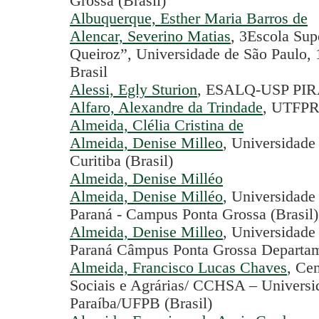
Grossa (Brasil)
Albuquerque, Esther Maria Barros de
Alencar, Severino Matias
, 3Escola Sup
Queiroz”, Universidade de São Paulo, 
Brasil
Alessi, Egly Sturion
, ESALQ-USP PI
Alfaro, Alexandre da Trindade
, UTFP
Almeida, Clélia Cristina de
Almeida, Denise Milleo
, Universidade
Curitiba (Brasil)
Almeida, Denise Milléo
Almeida, Denise Milléo
, Universidade
Paraná - Campus Ponta Grossa (Brasil)
Almeida, Denise Milleo
, Universidade
Paraná Câmpus Ponta Grossa Departam
Almeida, Francisco Lucas Chaves
, Ce
Sociais e Agrárias/ CCHSA – Universi
Paraíba/UFPB (Brasil)