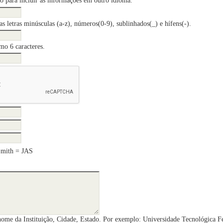
o para incluir as informações em outro idioma.
s letras minúsculas (a-z), números(0-9), sublinhados(_) e hífens(-).
mo 6 caracteres.
Smith = JAS
nome da Instituição, Cidade, Estado. Por exemplo: Universidade Tecnológica F