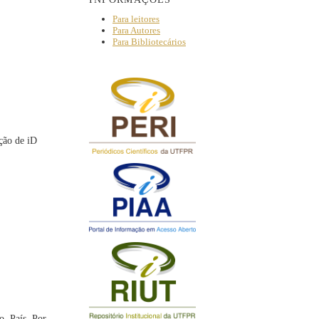
Para leitores
Para Autores
Para Bibliotecários
ação de iD
, País. Por