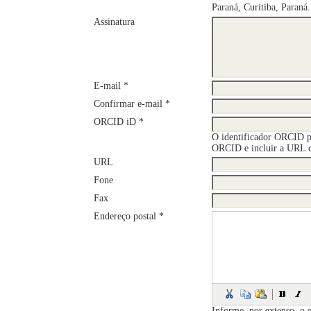
Paraná, Curitiba, Paraná.
Assinatura
E-mail *
Confirmar e-mail *
ORCID iD *
O identificador ORCID p
ORCID e incluir a URL 
URL
Fone
Fax
Endereço postal *
Informe, por extenso, o