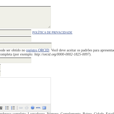
POLÍTICA DE PRIVACIDADE
ode ser obtido no
registro ORCID
. Você deve aceitar os padrões para apresent
completa (por exemplo:
http://orcid.org/0000-0002-1825-0097
).
 endereço completo: Logradouro, Número, Complemento, Bairro, Cidade, Estado