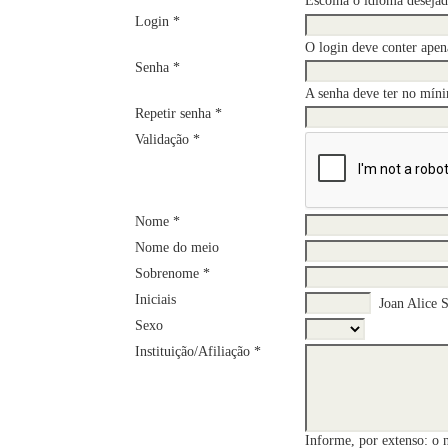
Escolha o idioma desejad
Login *
O login deve conter apena
Senha *
A senha deve ter no míni
Repetir senha *
Validação *
Nome *
Nome do meio
Sobrenome *
Iniciais
Joan Alice 
Sexo
Instituição/Afiliação *
Informe, por extenso: o 