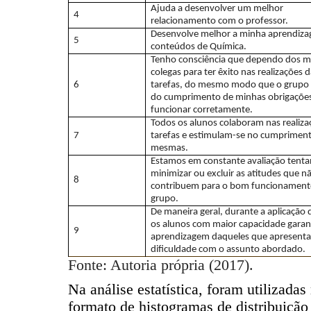
Ajuda a desenvolver um melhor
4
relacionamento com o professor.
Desenvolve melhor a minha aprendiz
5
conteúdos de Química.
Tenho consciência que dependo dos 
colegas para ter êxito nas realizações 
6
tarefas, do mesmo modo que o grupo
do cumprimento de minhas obrigaçõe
funcionar corretamente.
Todos os alunos colaboram nas realiza
7
tarefas e estimulam-se no cumprimen
mesmas.
Estamos em constante avaliação tent
minimizar ou excluir as atitudes que n
8
contribuem para o bom funcionament
grupo.
De maneira geral, durante a aplicação d
os alunos com maior capacidade gara
9
aprendizagem daqueles que apresent
dificuldade com o assunto abordado.
Fonte: Autoria própria (2017).
Na análise estatística, foram utilizadas
formato de histogramas de distribuição