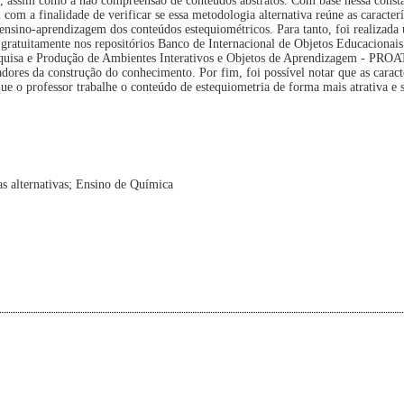
s, assim como a não compreensão de conteúdos abstratos. Com base nessa consta
com a finalidade de verificar se essa metodologia alternativa reúne as caracterí
 ensino-aprendizagem dos conteúdos estequiométricos. Para tanto, foi realizada
s gratuitamente nos repositórios Banco de Internacional de Objetos Educacionai
esquisa e Produção de Ambientes Interativos e Objetos de Aprendizagem - PRO
adores da construção do conhecimento. Por fim, foi possível notar que as caracte
e o professor trabalhe o conteúdo de estequiometria de forma mais atrativa e s
s alternativas; Ensino de Química