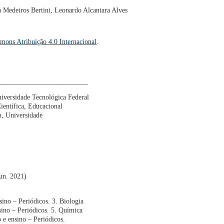
a Medeiros Bertini, Leonardo Alcantara Alves
mons Atribuição 4.0 Internacional
.
__________________________
niversidade Tecnológica Federal
entífica, Educacional
ba, Universidade
jun. 2021)
no – Periódicos. 3. Biologia
nsino – Periódicos. 5. Química
 e ensino – Periódicos.