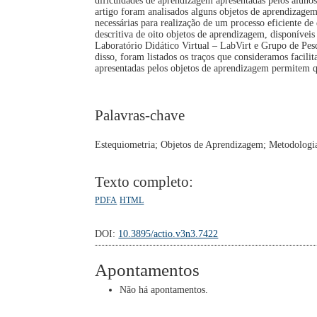
dificuldades de aprendizagem apresentadas pelos aluno
artigo foram analisados alguns objetos de aprendizagem 
necessárias para realização de um processo eficiente de
descritiva de oito objetos de aprendizagem, disponívei
Laboratório Didático Virtual – LabVirt e Grupo de P
disso, foram listados os traços que consideramos facilit
apresentadas pelos objetos de aprendizagem permitem qu
Palavras-chave
Estequiometria; Objetos de Aprendizagem; Metodologia
Texto completo:
PDFA
HTML
DOI:
10.3895/actio.v3n3.7422
Apontamentos
Não há apontamentos.