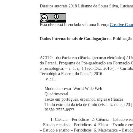
Direitos autorais 2018 Lilianne de Sousa Silva, Lucian
Esta obra está licenciada sob uma licença
Creative Com
Dados Internacionais de Catalogação na Publicação
____________________________________________
ACTIO : docência em ciências [recurso eletrônico] / U
do Paraná, Programa de Pós-graduação em Formação Ci
e Tecnológica. – v. 1, n. 1 (Set.-Dez. 2016-). – Curiti
Tecnológica Federal do Paraná, 2016-
v. : il.
Modo de acesso: World Wide Web
Quadrimestral
Texto em português, espanhol, inglês e francês
Título extraído da tela de título (visualizado em 23 
ISSN: 2525-8923
1. Ciência – Periódicos. 2. Ciência – Estudo e ensi
– Estudo e ensino – Periódicos. 4. Física – Estudo e e
– Estudo e ensino – Periódicos. 6. Matemática – Estudo