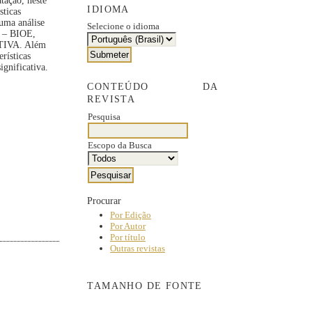
tação, neste
IDIOMA
sticas
 uma análise
Selecione o idioma
s – BIOE,
ATIVA. Além
rísticas
ignificativa.
CONTEÚDO DA
REVISTA
Pesquisa
Escopo da Busca
Procurar
Por Edição
Por Autor
Por título
Outras revistas
TAMANHO DE FONTE