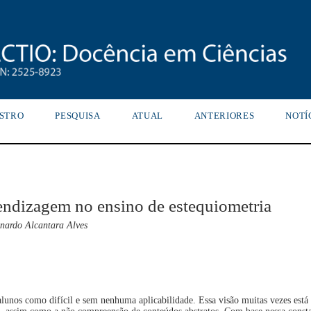
STRO
PESQUISA
ATUAL
ANTERIORES
NOTÍ
rendizagem no ensino de estequiometria
onardo Alcantara Alves
alunos como difícil e sem nenhuma aplicabilidade. Essa visão muitas vezes está 