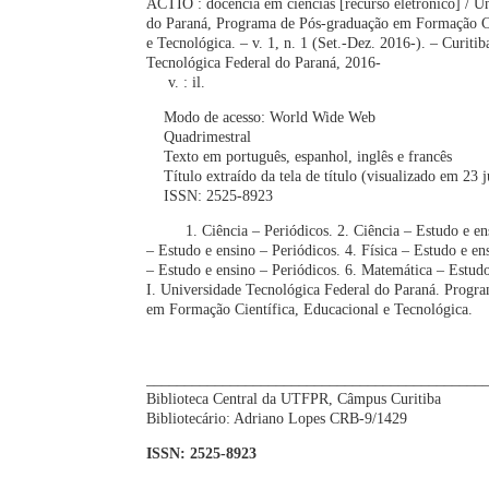
ACTIO : docência em ciências [recurso eletrônico] / U
do Paraná, Programa de Pós-graduação em Formação Ci
e Tecnológica. – v. 1, n. 1 (Set.-Dez. 2016-). – Curiti
Tecnológica Federal do Paraná, 2016-
v. : il.
Modo de acesso: World Wide Web
Quadrimestral
Texto em português, espanhol, inglês e francês
Título extraído da tela de título (visualizado em 23 
ISSN: 2525-8923
1. Ciência – Periódicos. 2. Ciência – Estudo e ensi
– Estudo e ensino – Periódicos. 4. Física – Estudo e e
– Estudo e ensino – Periódicos. 6. Matemática – Estudo
I. Universidade Tecnológica Federal do Paraná. Progr
em Formação Científica, Educacional e Tecnológica.
CDD: ed. 2
____________________________________________
Biblioteca Central da UTFPR, Câmpus Curitiba
Bibliotecário: Adriano Lopes CRB-9/1429
ISSN: 2525-8923