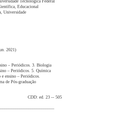
niversidade Tecnológica Federal
entífica, Educacional
ba, Universidade
jun. 2021)
no – Periódicos. 3. Biologia
nsino – Periódicos. 5. Química
 e ensino – Periódicos.
ama de Pós-graduação
3 -- 505
__________________________