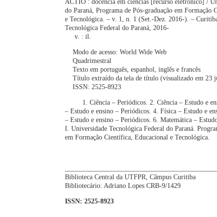
ACTIO : docência em ciências [recurso eletrônico] / U
do Paraná, Programa de Pós-graduação em Formação Ci
e Tecnológica. – v. 1, n. 1 (Set.-Dez. 2016-). – Curiti
Tecnológica Federal do Paraná, 2016-
v. : il.
Modo de acesso: World Wide Web
Quadrimestral
Texto em português, espanhol, inglês e francês
Título extraído da tela de título (visualizado em 23 
ISSN: 2525-8923
1. Ciência – Periódicos. 2. Ciência – Estudo e ensi
– Estudo e ensino – Periódicos. 4. Física – Estudo e e
– Estudo e ensino – Periódicos. 6. Matemática – Estudo
I. Universidade Tecnológica Federal do Paraná. Progr
em Formação Científica, Educacional e Tecnológica.
CDD: ed. 2
____________________________________________
Biblioteca Central da UTFPR, Câmpus Curitiba
Bibliotecário: Adriano Lopes CRB-9/1429
ISSN: 2525-8923