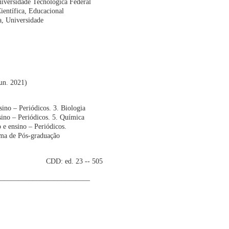
niversidade Tecnológica Federal
entífica, Educacional
ba, Universidade
jun. 2021)
no – Periódicos. 3. Biologia
nsino – Periódicos. 5. Química
 e ensino – Periódicos.
ama de Pós-graduação
3 -- 505
__________________________