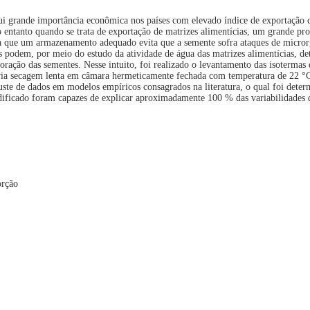
ui grande importância econômica nos países com elevado índice de exportação 
No entanto quando se trata de exportação de matrizes alimentícias, um grande p
a que um armazenamento adequado evita que a semente sofra ataques de micro
es podem, por meio do estudo da atividade de água das matrizes alimentícias, d
oração das sementes. Nesse intuito, foi realizado o levantamento das isotermas
a via secagem lenta em câmara hermeticamente fechada com temperatura de 22 °C
uste de dados em modelos empíricos consagrados na literatura, o qual foi dete
icado foram capazes de explicar aproximadamente 100 % das variabilidades 
orção