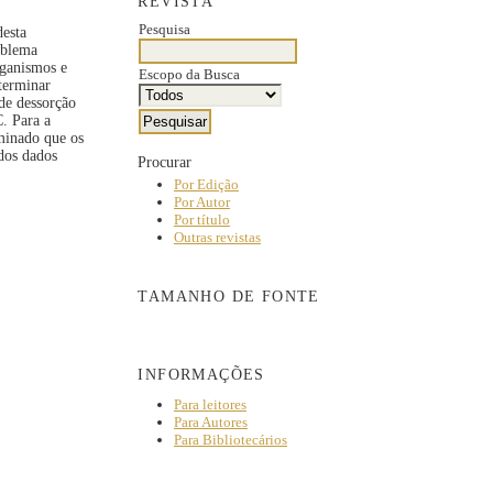
REVISTA
Pesquisa
desta
roblema
rganismos e
Escopo da Busca
eterminar
 de dessorção
. Para a
rminado que os
dos dados
Procurar
Por Edição
Por Autor
Por título
Outras revistas
TAMANHO DE FONTE
INFORMAÇÕES
Para leitores
Para Autores
Para Bibliotecários