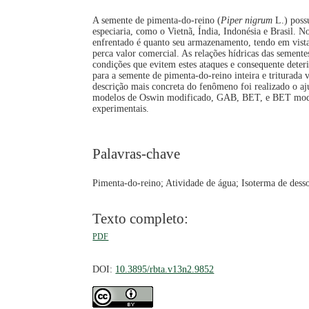
A semente de pimenta-do-reino (
Piper nigrum
L.) poss
especiaria, como o Vietnã, Índia, Indonésia e Brasil. 
enfrentado é quanto seu armazenamento, tendo em vist
perca valor comercial. As relações hídricas das sement
condições que evitem estes ataques e consequente deteri
para a semente de pimenta-do-reino inteira e triturad
descrição mais concreta do fenômeno foi realizado o aj
modelos de Oswin modificado, GAB, BET, e BET modif
experimentais.
Palavras-chave
Pimenta-do-reino; Atividade de água; Isoterma de dess
Texto completo:
PDF
DOI:
10.3895/rbta.v13n2.9852