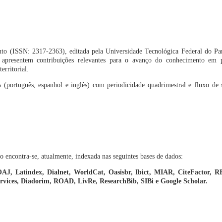
nto (ISSN: 2317-2363), editada pela Universidade Tecnológica Federal do P
e apresentem contribuições relevantes para o avanço do conhecimento em 
erritorial.
has (português, espanhol e inglês) com periodicidade quadrimestral e fluxo de
 encontra-se, atualmente, indexada nas seguintes bases de dados:
, Latindex, Dialnet, WorldCat, Oasisbr, Ibict, MIAR, CiteFactor, R
Services, Diadorim, ROAD, LivRe, ResearchBib, SIBi e Google Scholar.