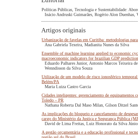
Editorial
Políticas Públicas, Tecnologia e Sustentabilidade: Abor
Inácio Andruski Guimarães, Rogério Alon Duenhas, 
Artigos originais
Urbanização de favelas em Curitiba: metodologias para 
Ana Gabriela Texeira, Madianita Nunes da Silva
Ensemble of machine learning applied to economic cycl
macroeconomic indicators for brazilian GDP prediction 
Eduardo Palhares Junior, Antonio Marcos Teixeira d
Wenndisson da Silva Souza
Utilização de um modelo de risco ionosférico temporal
Belém/PA
Maria Luiza Castro Garcia
Cidades inteligentes: gerenciamento de equipamentos c
Toledo – PR
Nathana Roberta Dal Maso Milan, Gilson Ditzel Sant
As implicações do bloqueio e cancelamento de despesas 
cargo do Ministério da Justiça e Segurança Pública (M
David de Lima Freitas, Luiz Honorato da Silva Júnio
A gestão orçamentária e a educação profissional e tecn
região sul do Brasil