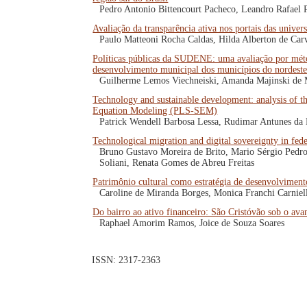
Pedro Antonio Bittencourt Pacheco, Leandro Rafael 
Avaliação da transparência ativa nos portais das unive
Paulo Matteoni Rocha Caldas, Hilda Alberton de Car
Políticas públicas da SUDENE: uma avaliação por métod
desenvolvimento municipal dos municípios do nordest
Guilherme Lemos Viechneiski, Amanda Majinski de M
Technology and sustainable development: analysis of th
Equation Modeling (PLS-SEM)
Patrick Wendell Barbosa Lessa, Rudimar Antunes da
Technological migration and digital sovereignty in fed
Bruno Gustavo Moreira de Brito, Mario Sérgio Pedro
Soliani, Renata Gomes de Abreu Freitas
Patrimônio cultural como estratégia de desenvolviment
Caroline de Miranda Borges, Monica Franchi Carniell
Do bairro ao ativo financeiro: São Cristóvão sob o a
Raphael Amorim Ramos, Joice de Souza Soares
ISSN: 2317-2363