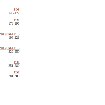
PDF
143-177
PDF
178-195
PDF (ENGLISH)
196-221
PDF (ENGLISH)
222-250
PDF
251-280
PDF
281-309