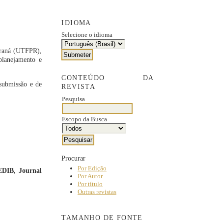
IDIOMA
Selecione o idioma
araná (UTFPR),
planejamento e
CONTEÚDO DA
 submissão e de
REVISTA
Pesquisa
Escopo da Busca
Procurar
Por Edição
EDIB, Journal
Por Autor
Por título
Outras revistas
TAMANHO DE FONTE