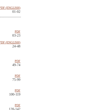
PDF (ENGLISH)
01-02
PDF
03-23
PDF (ENGLISH)
24-48
PDF
49-74
PDF
75-99
PDF
100-119
PDF
120-142