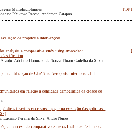
dagens Multidisciplinares
PDF
Vanessa Ishikawa Rasoto, Anderson Catapan
avaliação de projetos e intervenções
es analysis: a comparative study using antecedent
classification
e Araujo, Adriano Honorato de Souza, Noam Gadelha da Silva,
 para certificação de GBAS no Aeroporto Internacional de
omunitários em relação a densidade demográfica da cidade de
os
públicas inscritas em restos a pagar na execução das políticas a
JSP)
r, Luciano Pereira da Silva, Andre Nunes
ológica: um estudo comparativo entre os Institutos Federais da