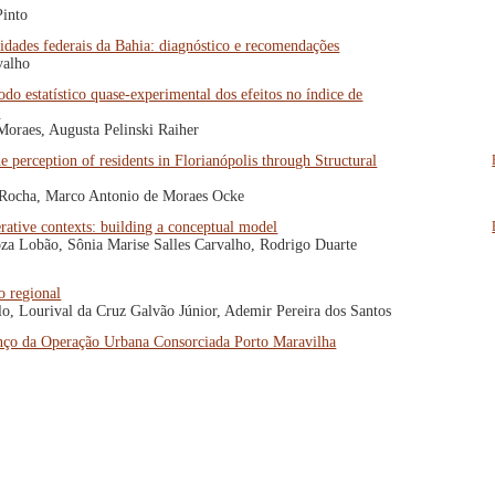
Pinto
rsidades federais da Bahia: diagnóstico e recomendações
valho
o estatístico quase-experimental dos efeitos no índice de
e
oraes, Augusta Pelinski Raiher
e perception of residents in Florianópolis through Structural
 Rocha, Marco Antonio de Moraes Ocke
erative contexts: building a conceptual model
za Lobão, Sônia Marise Salles Carvalho, Rodrigo Duarte
o regional
o, Lourival da Cruz Galvão Júnior, Ademir Pereira dos Santos
vanço da Operação Urbana Consorciada Porto Maravilha