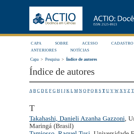
CAPA
SOBRE
ACESSO
CADASTRO
ANTERIORES
NOTÍCIAS
Capa
>
Pesquisa
>
Índice de autores
Índice de autores
A
B
C
D
E
F
G
H
I
J
K
L
M
N
O
P
Q
R
S
T
U
V
W
X
Y
Z
T
T
Takahashi, Danieli Azanha Gazzoni
, U
Maringá (Brasil)
Tamiosso, Raquel Tusi
, Universidade 