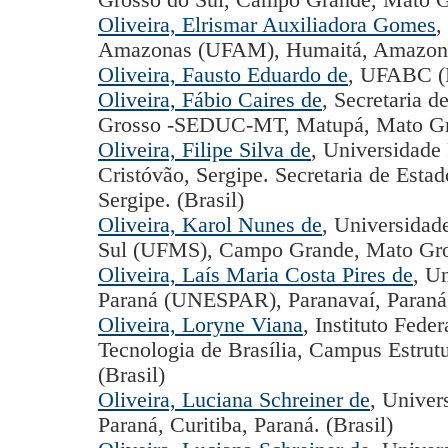
Grosso do Sul, Campo Grande, Mato Gr
Oliveira, Elrismar Auxiliadora Gomes
,
Amazonas (UFAM), Humaitá, Amazonas
Oliveira, Fausto Eduardo de
, UFABC (B
Oliveira, Fábio Caires de
, Secretaria 
Grosso -SEDUC-MT, Matupá, Mato Gros
Oliveira, Filipe Silva de
, Universidade 
Cristóvão, Sergipe. Secretaria de Esta
Sergipe. (Brasil)
Oliveira, Karol Nunes de
, Universidad
Sul (UFMS), Campo Grande, Mato Gros
Oliveira, Laís Maria Costa Pires de
, U
Paraná (UNESPAR), Paranavaí, Paraná 
Oliveira, Loryne Viana
, Instituto Fede
Tecnologia de Brasília, Campus Estrutur
(Brasil)
Oliveira, Luciana Schreiner de
, Univer
Paraná, Curitiba, Paraná. (Brasil)