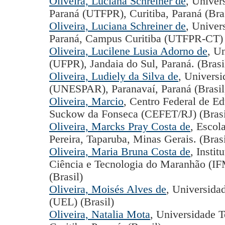
Oliveira, Luciana Schreiner de
, Univer
Paraná (UTFPR), Curitiba, Paraná (Bras
Oliveira, Luciana Schreiner de
, Univer
Paraná, Campus Curitiba (UTFPR-CT) 
Oliveira, Lucilene Lusia Adorno de
, U
(UFPR), Jandaia do Sul, Paraná. (Brasi
Oliveira, Ludiely da Silva de
, Universi
(UNESPAR), Paranavaí, Paraná (Brasil
Oliveira, Marcio
, Centro Federal de E
Suckow da Fonseca (CEFET/RJ) (Brasi
Oliveira, Marcks Pray Costa de
, Escol
Pereira, Taparuba, Minas Gerais. (Brasi
Oliveira, Maria Bruna Costa de
, Insti
Ciência e Tecnologia do Maranhão (I
(Brasil)
Oliveira, Moisés Alves de
, Universida
(UEL) (Brasil)
Oliveira, Natalia Mota
, Universidade T