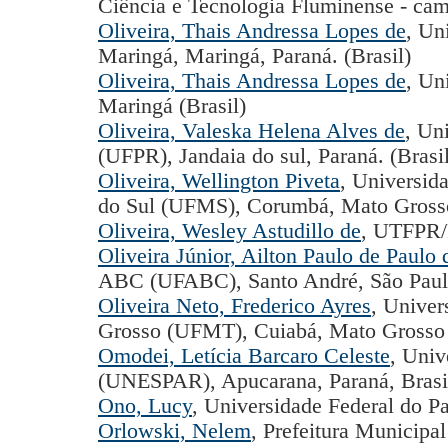
Ciência e Tecnologia Fluminense - cam
Oliveira, Thais Andressa Lopes de
, Un
Maringá, Maringá, Paraná. (Brasil)
Oliveira, Thais Andressa Lopes de
, Un
Maringá (Brasil)
Oliveira, Valeska Helena Alves de
, Un
(UFPR), Jandaia do sul, Paraná. (Brasi
Oliveira, Wellington Piveta
, Universid
do Sul (UFMS), Corumbá, Mato Grosso 
Oliveira, Wesley Astudillo de
, UTFPR/
Oliveira Júnior, Ailton Paulo de Paulo 
ABC (UFABC), Santo André, São Paulo
Oliveira Neto, Frederico Ayres
, Univer
Grosso (UFMT), Cuiabá, Mato Grosso 
Omodei, Letícia Barcaro Celeste
, Univ
(UNESPAR), Apucarana, Paraná, Brasil
Ono, Lucy
, Universidade Federal do Pa
Orlowski, Nelem
, Prefeitura Municipa