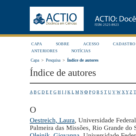
CAPA
SOBRE
ACESSO
CADASTRO
ANTERIORES
NOTÍCIAS
Capa
>
Pesquisa
>
Índice de autores
Índice de autores
A
B
C
D
E
F
G
H
I
J
K
L
M
N
O
P
Q
R
S
T
U
V
W
X
Y
Z
T
O
Oestreich, Laura
, Universidade Federa
Palmeira das Missões, Rio Grande do S
Oleinik, Giovanna
, Universidade Feder