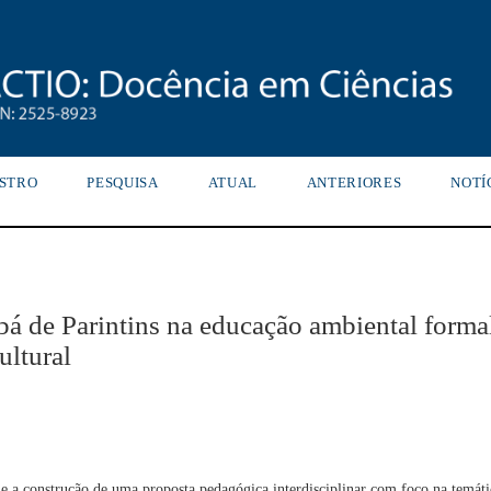
STRO
PESQUISA
ATUAL
ANTERIORES
NOTÍ
bá de Parintins na educação ambiental forma
ultural
e a construção de uma proposta pedagógica interdisciplinar com foco na temáti