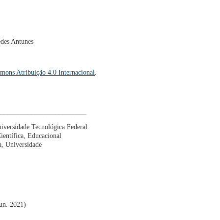
edes Antunes
mons Atribuição 4.0 Internacional
.
__________________________
niversidade Tecnológica Federal
entífica, Educacional
ba, Universidade
jun. 2021)