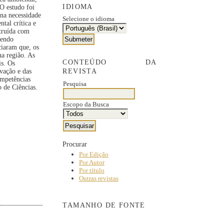
IDIOMA
O estudo foi
 na necessidade
Selecione o idioma
tal crítica e
struída com
vendo
ciaram que, os
na região. As
CONTEÚDO DA
is. Os
REVISTA
vação e das
ompetências
Pesquisa
o de Ciências.
Escopo da Busca
Procurar
Por Edição
Por Autor
Por título
Outras revistas
TAMANHO DE FONTE