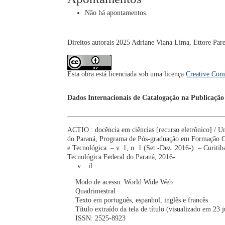
Não há apontamentos.
Direitos autorais 2025 Adriane Viana Lima, Ettore Par
Esta obra está licenciada sob uma licença
Creative Com
Dados Internacionais de Catalogação na Publicação
____________________________________________
ACTIO : docência em ciências [recurso eletrônico] / U
do Paraná, Programa de Pós-graduação em Formação Ci
e Tecnológica. – v. 1, n. 1 (Set.-Dez. 2016-). – Curiti
Tecnológica Federal do Paraná, 2016-
v. : il.
Modo de acesso: World Wide Web
Quadrimestral
Texto em português, espanhol, inglês e francês
Título extraído da tela de título (visualizado em 23 
ISSN: 2525-8923