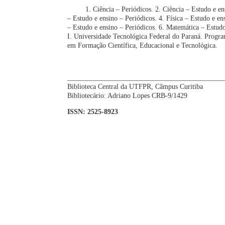
1. Ciência – Periódicos. 2. Ciência – Estudo e ensi
– Estudo e ensino – Periódicos. 4. Física – Estudo e e
– Estudo e ensino – Periódicos. 6. Matemática – Estudo
I. Universidade Tecnológica Federal do Paraná. Progr
em Formação Científica, Educacional e Tecnológica.
CDD: ed. 2
____________________________________________
Biblioteca Central da UTFPR, Câmpus Curitiba
Bibliotecário: Adriano Lopes CRB-9/1429
ISSN: 2525-8923