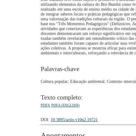
utilizando elementos da cultura do Boi-Bumbá como fer
realizado em uma escola de ensino médio na cidade de P
de integrar saberes locais e práticas pedagógicas que r
uma valorização das tradições culturais da região. O 
base nos “Três Momentos Pedagógicos” (Delizoicov, Ang
atividades que conectavam as experiências dos estudant
discentes demonstraram um esforço significativo em re
toadas também revelaram um entendimento crítico das q
estudantes também foram capazes de articular suas viv
ações coletivas. A proposta se mostrou eficaz para esti
ambientais e interculturais, reforçando a relevância de
Palavras-chave
Cultura popular; Educação ambiental; Contexto intercul
Texto completo:
PDFA
PDFA (ENGLISH)
DOI:
10.3895/actio.v10n2.19721
Apontamentos