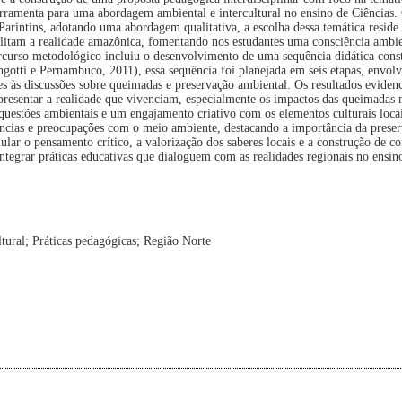
ramenta para uma abordagem ambiental e intercultural no ensino de Ciências. 
arintins, adotando uma abordagem qualitativa, a escolha dessa temática reside
eflitam a realidade amazônica, fomentando nos estudantes uma consciência ambien
percurso metodológico incluiu o desenvolvimento de uma sequência didática con
otti e Pernambuco, 2011), essa sequência foi planejada em seis etapas, envol
es às discussões sobre queimadas e preservação ambiental. Os resultados eviden
presentar a realidade que vivenciam, especialmente os impactos das queimadas 
uestões ambientais e um engajamento criativo com os elementos culturais loca
ências e preocupações com o meio ambiente, destacando a importância da preser
mular o pensamento crítico, a valorização dos saberes locais e a construção de c
 integrar práticas educativas que dialoguem com as realidades regionais no ensin
tural; Práticas pedagógicas; Região Norte