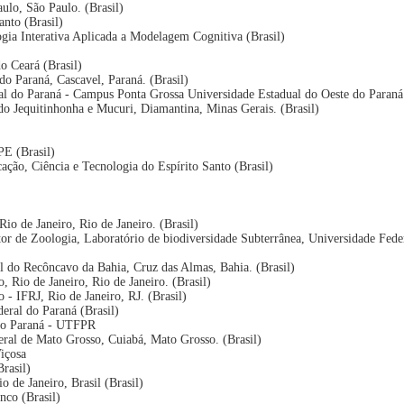
ulo, São Paulo. (Brasil)
anto (Brasil)
gia Interativa Aplicada a Modelagem Cognitiva (Brasil)
o Ceará (Brasil)
do Paraná, Cascavel, Paraná. (Brasil)
al do Paraná - Campus Ponta Grossa Universidade Estadual do Oeste do Paraná 
 do Jequitinhonha e Mucuri, Diamantina, Minas Gerais. (Brasil)
E (Brasil)
cação, Ciência e Tecnologia do Espírito Santo (Brasil)
io de Janeiro, Rio de Janeiro. (Brasil)
or de Zoologia, Laboratório de biodiversidade Subterrânea, Universidade Fede
l do Recôncavo da Bahia, Cruz das Almas, Bahia. (Brasil)
o, Rio de Janeiro, Rio de Janeiro. (Brasil)
o - IFRJ, Rio de Janeiro, RJ. (Brasil)
eral do Paraná (Brasil)
 do Paraná - UTFPR
eral de Mato Grosso, Cuiabá, Mato Grosso. (Brasil)
Viçosa
Brasil)
o de Janeiro, Brasil (Brasil)
co (Brasil)