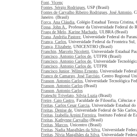
Font, Vicenç
Fontes, Sérgio Rodrigues
, USP (Brasil)
Fontes de Carvalho Ribeiro Rodrigues, José Antonio
, 
Janeiro. (Brasil)
Força, Ana Cláudia
, Colégio Estadual Tereza Cristina,
Fossa, John A.
, Professor da Universidade Federal do 
Fraga de Melo, Karine Machado
, ULBRA (Brasil)
Frana, Andréia Pastore
, Universidade Federal do Paraná
França, Carlos
, Universidade Federal da Fronteira Sul, 
França, Elizabete
, UNICENTRO (Brasil)
Franchin, Marcelo Nicoletti
, Universidade Estadual Pau
Francisco, Antonio Carlos de
, UTFPR (Brasil)
Francisco, Antonio Carlos de
, Universidade Tecnológic
Francisco, Antonio Carlos de
, UTFPR
Francisco Junior, Wilmo Ernesto
, Universidade Federa
Franco de Camargo, José Tarcísio
, Centro Regional Un
Frasson, Antonio Carlos
, Universidade Tecnológica Fed
Frasson, Antonio Carlos
(Brasil)
Frasson, Antonio Carlos
Frateschi Trivelato, Silvia Luzia
(Brasil)
Freire, Caio Castro
, Faculdade de Filosofia, Ciências 
Freitas, Carlos Cesar Garcia
, Universidade Estadual do
Freitas, Denise de
, Universidade Federal de São Carlos,
Freitas, Izabella Arpini Ferreira
, Instituto Federal de E
Freitas, Kathynne Carvalho
(Brasil)
Freitas, Marcos
, Unicentro (Brasil)
Freitas, Nadia Magalhães da Silva
, Universidade Federa
Freitas, Nívia Magalhães da Silva
, Universidade Federa