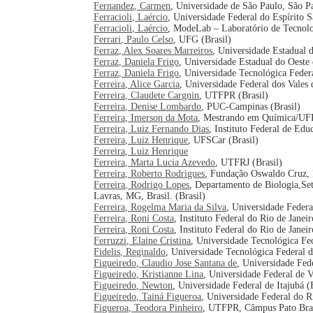
Fernandez, Carmen
, Universidade de São Paulo, São Pa
Ferracioli, Laércio
, Universidade Federal do Espírito S
Ferracioli, Laércio
, ModeLab – Laboratório de Tecnolo
Ferrari, Paulo Celso
, UFG (Brasil)
Ferraz, Alex Soares Marreiros
, Universidade Estadual d
Ferraz, Daniela Frigo
, Universidade Estadual do Oeste 
Ferraz, Daniela Frigo
, Universidade Tecnológica Feder
Ferreira, Alice Garcia
, Universidade Federal dos Vales
Ferreira, Claudete Cargnin
, UTFPR (Brasil)
Ferreira, Denise Lombardo
, PUC-Campinas (Brasil)
Ferreira, Imerson da Mota
, Mestrando em Química/UFP
Ferreira, Luiz Fernando Dias
, Instituto Federal de Edu
Ferreira, Luiz Henrique
, UFSCar (Brasil)
Ferreira, Luiz Henrique
Ferreira, Marta Lucia Azevedo
, UTFRJ (Brasil)
Ferreira, Roberto Rodrigues
, Fundação Oswaldo Cruz, R
Ferreira, Rodrigo Lopes
, Departamento de Biologia,Set
Lavras, MG, Brasil. (Brasil)
Ferreira, Rogelma Maria da Silva
, Universidade Federa
Ferreira, Roni Costa
, Instituto Federal do Rio de Janeir
Ferreira, Roni Costa
, Instituto Federal do Rio de Janeir
Ferruzzi, Elaine Cristina
, Universidade Tecnológica Fed
Fidelis, Reginaldo
, Universidade Tecnológica Federal
Figueiredo, Claudio Jose Santana de
, Universidade Fed
Figueiredo, Kristianne Lina
, Universidade Federal de 
Figueiredo, Newton
, Universidade Federal de Itajubá (
Figueiredo, Tainá Figueroa
, Universidade Federal do Ri
Figueroa, Teodora Pinheiro
, UTFPR, Câmpus Pato Bran