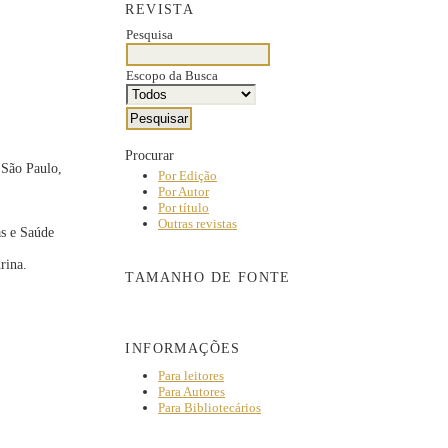
REVISTA
Pesquisa
Escopo da Busca
Procurar
 São Paulo,
Por Edição
Por Autor
Por título
Outras revistas
s e Saúde
rina.
TAMANHO DE FONTE
INFORMAÇÕES
Para leitores
Para Autores
Para Bibliotecários