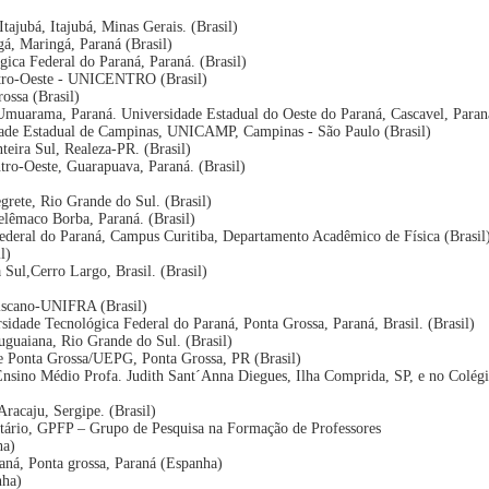
Itajubá, Itajubá, Minas Gerais. (Brasil)
gá, Maringá, Paraná (Brasil)
gica Federal do Paraná, Paraná. (Brasil)
ntro-Oeste - UNICENTRO (Brasil)
ossa (Brasil)
, Umuarama, Paraná. Universidade Estadual do Oeste do Paraná, Cascavel, Paraná
dade Estadual de Campinas, UNICAMP, Campinas - São Paulo (Brasil)
teira Sul, Realeza-PR. (Brasil)
tro-Oeste, Guarapuava, Paraná. (Brasil)
egrete, Rio Grande do Sul. (Brasil)
Telêmaco Borba, Paraná. (Brasil)
ederal do Paraná, Campus Curitiba, Departamento Acadêmico de Física (Brasil
l)
 Sul,Cerro Largo, Brasil. (Brasil)
ciscano-UNIFRA (Brasil)
rsidade Tecnológica Federal do Paraná, Ponta Grossa, Paraná, Brasil. (Brasil)
uguaiana, Rio Grande do Sul. (Brasil)
de Ponta Grossa/UEPG, Ponta Grossa, PR (Brasil)
 Ensino Médio Profa. Judith Sant´Anna Diegues, Ilha Comprida, SP, e no Colég
 Aracaju, Sergipe. (Brasil)
ário, GPFP – Grupo de Pesquisa na Formação de Professores
ha)
aná, Ponta grossa, Paraná (Espanha)
nha)