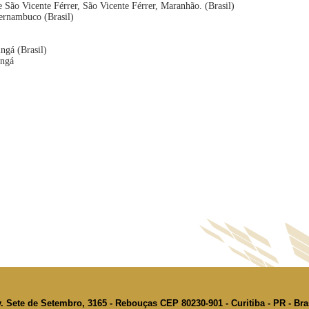
e São Vicente Férrer, São Vicente Férrer, Maranhão. (Brasil)
Pernambuco (Brasil)
ngá (Brasil)
ingá
. Sete de Setembro, 3165 - Rebouças CEP 80230-901 - Curitiba - PR - Bra