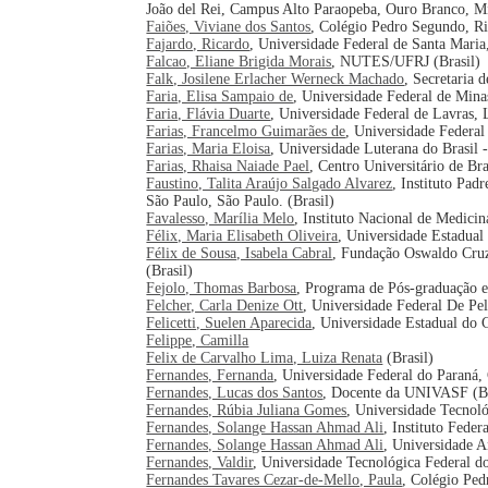
João del Rei, Campus Alto Paraopeba, Ouro Branco, Min
Faiões, Viviane dos Santos
, Colégio Pedro Segundo, Rio
Fajardo, Ricardo
, Universidade Federal de Santa Maria
Falcao, Eliane Brigida Morais
, NUTES/UFRJ (Brasil)
Falk, Josilene Erlacher Werneck Machado
, Secretaria 
Faria, Elisa Sampaio de
, Universidade Federal de Mina
Faria, Flávia Duarte
, Universidade Federal de Lavras, L
Farias, Francelmo Guimarães de
, Universidade Federa
Farias, Maria Eloisa
, Universidade Luterana do Brasil
Farias, Rhaisa Naiade Pael
, Centro Universitário de Bras
Faustino, Talita Araújo Salgado Alvarez
, Instituto Pa
São Paulo, São Paulo. (Brasil)
Favalesso, Marília Melo
, Instituto Nacional de Medici
Félix, Maria Elisabeth Oliveira
, Universidade Estadual
Félix de Sousa, Isabela Cabral
, Fundação Oswaldo Cruz
(Brasil)
Fejolo, Thomas Barbosa
, Programa de Pós-graduação e
Felcher, Carla Denize Ott
, Universidade Federal De Pel
Felicetti, Suelen Aparecida
, Universidade Estadual do
Felippe, Camilla
Felix de Carvalho Lima, Luiza Renata
(Brasil)
Fernandes, Fernanda
, Universidade Federal do Paraná, 
Fernandes, Lucas dos Santos
, Docente da UNIVASF (Br
Fernandes, Rúbia Juliana Gomes
, Universidade Tecnoló
Fernandes, Solange Hassan Ahmad Ali
, Instituto Fede
Fernandes, Solange Hassan Ahmad Ali
, Universidade A
Fernandes, Valdir
, Universidade Tecnológica Federal do
Fernandes Tavares Cezar-de-Mello, Paula
, Colégio Pedr