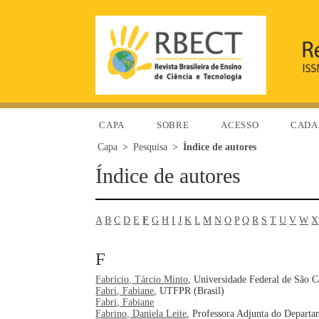
CAPA
SOBRE
ACESSO
CADA
Capa
>
Pesquisa
>
Índice de autores
Índice de autores
A
B
C
D
E
F
G
H
I
J
K
L
M
N
O
P
Q
R
S
T
U
V
W
X
F
Fabrício, Tárcio Minto
, Universidade Federal de São Ca
Fabri, Fabiane
, UTFPR (Brasil)
Fabri, Fabiane
Fabrino, Daniela Leite
, Professora Adjunta do Departa