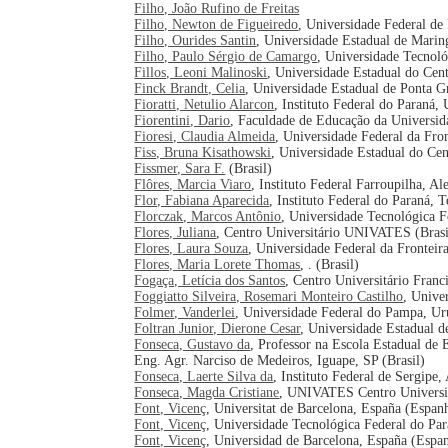
Filho, João Rufino de Freitas
Filho, Newton de Figueiredo
, Universidade Federal de 
Filho, Ourides Santin
, Universidade Estadual de Marin
Filho, Paulo Sérgio de Camargo
, Universidade Tecnoló
Fillos, Leoni Malinoski
, Universidade Estadual do Ce
Finck Brandt, Celia
, Universidade Estadual de Ponta Gr
Fioratti, Netulio Alarcon
, Instituto Federal do Paraná
Fiorentini, Dario
, Faculdade de Educação da Universi
Fioresi, Claudia Almeida
, Universidade Federal da Fron
Fiss, Bruna Kisathowski
, Universidade Estadual do Cen
Fissmer, Sara F.
(Brasil)
Flôres, Marcia Viaro
, Instituto Federal Farroupilha, Al
Flor, Fabiana Aparecida
, Instituto Federal do Paraná, 
Florczak, Marcos Antônio
, Universidade Tecnológica F
Flores, Juliana
, Centro Universitário UNIVATES (Brasi
Flores, Laura Souza
, Universidade Federal da Fronteira
Flores, Maria Lorete Thomas
, . (Brasil)
Fogaça, Letícia dos Santos
, Centro Universitário Fran
Foggiatto Silveira, Rosemari Monteiro Castilho
, Unive
Folmer, Vanderlei
, Universidade Federal do Pampa, Ur
Foltran Junior, Dierone Cesar
, Universidade Estadual 
Fonseca, Gustavo da
, Professor na Escola Estadual de
Eng. Agr. Narciso de Medeiros, Iguape, SP (Brasil)
Fonseca, Laerte Silva da
, Instituto Federal de Sergipe,
Fonseca, Magda Cristiane
, UNIVATES Centro Universit
Font, Vicenç
, Universitat de Barcelona, España (Espan
Font, Vicenç
, Universidade Tecnológica Federal do Par
Font, Vicenç
, Universidad de Barcelona, España (Espa