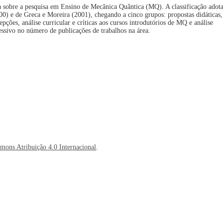
ra sobre a pesquisa em Ensino de Mecânica Quântica (MQ). A classificação adot
00) e de Greca e Moreira (2001), chegando a cinco grupos: propostas didáticas,
pções, análise curricular e críticas aos cursos introdutórios de MQ e análise
essivo no número de publicações de trabalhos na área.
mons Atribuição 4.0 Internacional
.