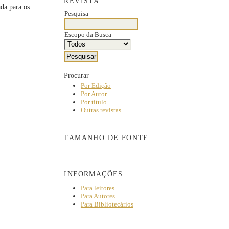
REVISTA
ada para os
Pesquisa
Escopo da Busca
Procurar
Por Edição
Por Autor
Por título
Outras revistas
TAMANHO DE FONTE
INFORMAÇÕES
Para leitores
Para Autores
Para Bibliotecários