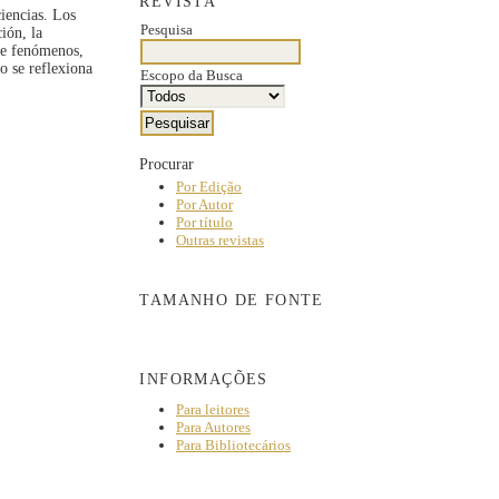
REVISTA
iencias. Los
Pesquisa
ión, la
 de fenómenos,
o se reflexiona
Escopo da Busca
Procurar
Por Edição
Por Autor
Por título
Outras revistas
TAMANHO DE FONTE
INFORMAÇÕES
Para leitores
Para Autores
Para Bibliotecários