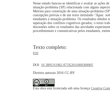
Nesse estudo buscou-se identificar e avaliar as ações d
situação-problema (SP) relacionada com alguns aspectos
Meirieu para construção de uma situação-problema (SP
concepções prévias e de um texto intitulado “
Água: sol
estudantes à situação-problema. Os resultados obtidos m
superação dos conflitos cognitivos gerados, o texto tr
discussões sobre os resultados das atividades experime
procedimentais e comunicativas pelos estudantes, estimu
Texto completo:
PDF
DOI:
10.3895/S1982-873X2011000300005
Direitos autorais 2016 CC-BY
Esta obra está licenciada sob uma licença
Creative Com