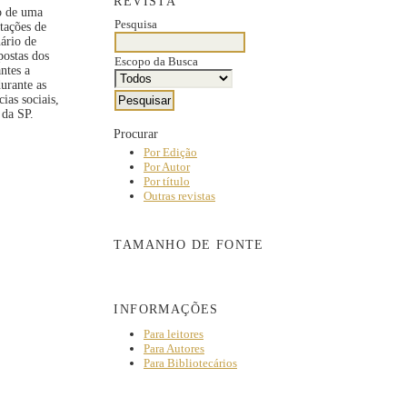
REVISTA
ão de uma
Pesquisa
tações de
ário de
postas dos
Escopo da Busca
ntes a
urante as
ias sociais,
o da SP.
Procurar
Por Edição
Por Autor
Por título
Outras revistas
TAMANHO DE FONTE
INFORMAÇÕES
Para leitores
Para Autores
Para Bibliotecários