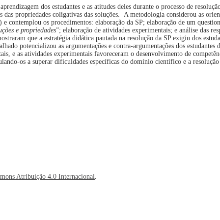
e aprendizagem dos estudantes e as atitudes deles durante o processo de resoluç
 das propriedades coligativas das soluções. A metodologia considerou as orien
) e contemplou os procedimentos: elaboração da SP; elaboração de um question
uções e propriedades
”; elaboração de atividades experimentais; e análise das res
ostraram que a estratégia didática pautada na resolução da SP exigiu dos estuda
abalhado potencializou as argumentações e contra-argumentações dos estudantes d
ntais, e as atividades experimentais favoreceram o desenvolvimento de competênc
lando-os a superar dificuldades específicas do domínio científico e a resoluçã
mons Atribuição 4.0 Internacional
.