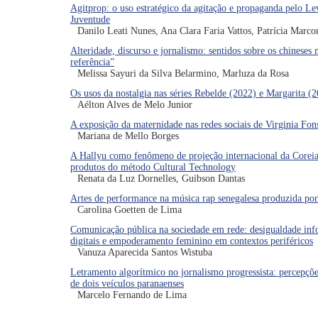
Agitprop: o uso estratégico da agitação e propaganda pelo Le
Juventude
Danilo Leati Nunes, Ana Clara Faria Vattos, Patrícia Marco
Alteridade, discurso e jornalismo: sentidos sobre os chineses 
referência”
Melissa Sayuri da Silva Belarmino, Marluza da Rosa
Os usos da nostalgia nas séries Rebelde (2022) e Margarita (
Aélton Alves de Melo Junior
A exposição da maternidade nas redes sociais de Virginia Fon
Mariana de Mello Borges
A Hallyu como fenômeno de projeção internacional da Coreia
produtos do método Cultural Technology
Renata da Luz Dornelles, Guibson Dantas
Artes de performance na música rap senegalesa produzida po
Carolina Goetten de Lima
Comunicação pública na sociedade em rede: desigualdade inf
digitais e empoderamento feminino em contextos periféricos
Vanuza Aparecida Santos Wistuba
Letramento algorítmico no jornalismo progressista: percepções
de dois veículos paranaenses
Marcelo Fernando de Lima