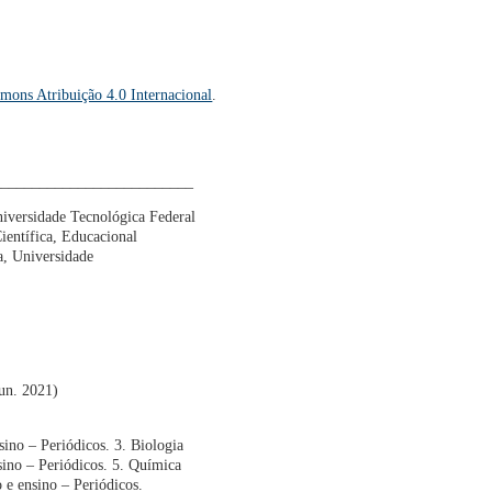
mons Atribuição 4.0 Internacional
.
__________________________
niversidade Tecnológica Federal
entífica, Educacional
ba, Universidade
jun. 2021)
no – Periódicos. 3. Biologia
nsino – Periódicos. 5. Química
 e ensino – Periódicos.