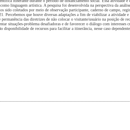
ntífica itinerante durante o período de distanciamento social. Essa atividade é 
como linguagem artística. A pesquisa foi desenvolvida na perspectiva da análise
os sido coletados por meio de observação participante, caderno de campo, regi
21. Percebemos que houve diversas adaptações a fim de viabilizar a atividade 
rmanência das diretrizes de não colocar o visitante/usuário na posição de rec
entar situações-problema desafiadoras e de favorecer o diálogo com interesses cu
não disponibilidade de recursos para facilitar a itinerância, nesse caso dependent