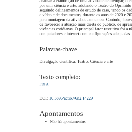
analisar a elaboração de uma atividade de divulgação cie
por unir ciência e arte, adotando o Teatro do Oprimido 
seguindo delineamentos de estudo de caso, tendo os dad
e vídeo e de documentos, durante os anos de 2020 e 20
para montagem da atividade aumentou. Contudo, houve pe
de favorecer a atuação mais direta do público, de apres
vivências cotidianas. O principal fator restritivo foi a 
computadores e internet com configurações adequadas.
Palavras-chave
Divulgação científica; Teatro; Ciência e arte
Texto completo:
PDFA
DOI:
10.3895/actio.v6n2.14229
Apontamentos
Não há apontamentos.