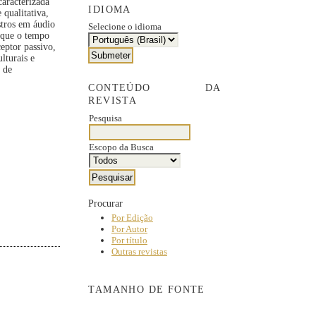
caracterizada
IDIOMA
 qualitativa,
stros em áudio
Selecione o idioma
e que o tempo
eptor passivo,
lturais e
e de
CONTEÚDO DA
REVISTA
Pesquisa
Escopo da Busca
Procurar
Por Edição
Por Autor
Por título
Outras revistas
TAMANHO DE FONTE