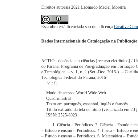
Direitos autorais 2021 Leonardo Maciel Moreira
Esta obra está licenciada sob uma licença
Creative Com
Dados Internacionais de Catalogação na Publicação
____________________________________________
ACTIO : docência em ciências [recurso eletrônico] / U
do Paraná, Programa de Pós-graduação em Formação Ci
e Tecnológica. – v. 1, n. 1 (Set.-Dez. 2016-). – Curiti
Tecnológica Federal do Paraná, 2016-
v. : il.
Modo de acesso: World Wide Web
Quadrimestral
Texto em português, espanhol, inglês e francês
Título extraído da tela de título (visualizado em 23 
ISSN: 2525-8923
1. Ciência – Periódicos. 2. Ciência – Estudo e ensi
– Estudo e ensino – Periódicos. 4. Física – Estudo e e
– Estudo e ensino – Periódicos. 6. Matemática – Estudo