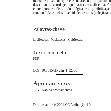
mediante novas configurações de acesso e compartilham
descritivo, de abordagem qualitativa em análise diacrôni
contemporâneo, discutindo a lógica de disponibilização 
funcionalidade, pelas diversidades de tecas (coleções)
Palavras-chave
Bibliotecas; Midiatecas; Multitecas.
Texto completo:
PDF
DOI:
10.3895/rl.v23n41.12566
Apontamentos
Não há apontamentos.
Direitos autorais 2021 CC Atribuição 4.0