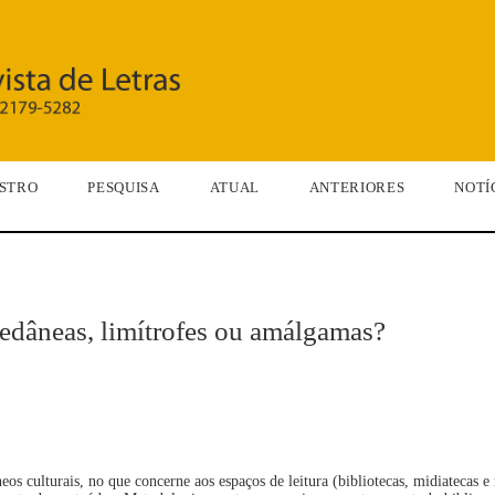
STRO
PESQUISA
ATUAL
ANTERIORES
NOTÍ
cedâneas, limítrofes ou amálgamas?
os culturais, no que concerne aos espaços de leitura (bibliotecas, midiatecas e 