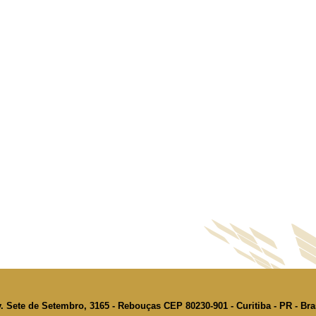
. Sete de Setembro, 3165 - Rebouças CEP 80230-901 - Curitiba - PR - Bra