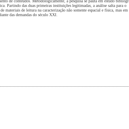
ento de conteúdos. Metodologicamente, a pesquisa se pauta em estudo bibliogr
ca. Partindo das duas primeiras instituições legitimadas, a análise salta para o
de materiais de leitura na caracterização não somente espacial e física, mas em
, diante das demandas do século XXI.