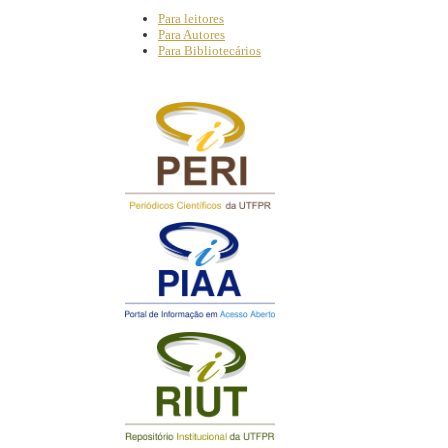
Para leitores
Para Autores
Para Bibliotecários