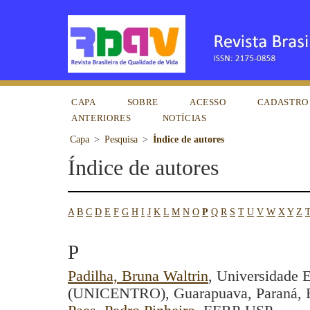
CAPA
SOBRE
ACESSO
CADASTRO
ANTERIORES
NOTÍCIAS
Capa
>
Pesquisa
>
Índice de autores
Índice de autores
A
B
C
D
E
F
G
H
I
J
K
L
M
N
O
P
Q
R
S
T
U
V
W
X
Y
Z
T
P
Padilha, Bruna Waltrin
, Universidade 
(UNICENTRO), Guarapuava, Paraná, Bra