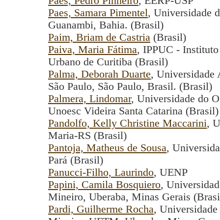
Paes, Pedro Pinheiro
, EERP-USP
Paes, Samara Pimentel
, Universidade 
Guanambi, Bahia. (Brasil)
Paim, Briam de Castria
(Brasil)
Paiva, Maria Fátima
, IPPUC - Institut
Urbano de Curitiba (Brasil)
Palma, Deborah Duarte
, Universidad
São Paulo, São Paulo, Brasil. (Brasil)
Palmera, Lindomar
, Universidade do O
Unoesc Videira Santa Catarina (Brasil)
Pandolfo, Kelly Christine Maccarini
, 
Maria-RS (Brasil)
Pantoja, Matheus de Sousa
, Universid
Pará (Brasil)
Panucci-Filho, Laurindo
, UENP
Papini, Camila Bosquiero
, Universidad
Mineiro, Uberaba, Minas Gerais (Brasi
Pardi, Guilherme Rocha
, Universidade