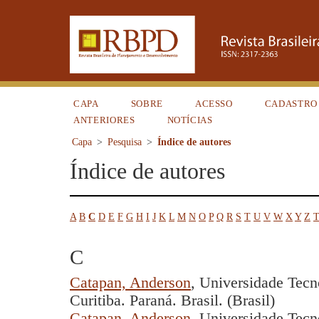
CAPA
SOBRE
ACESSO
CADASTRO
ANTERIORES
NOTÍCIAS
Capa
>
Pesquisa
>
Índice de autores
Índice de autores
A
B
C
D
E
F
G
H
I
J
K
L
M
N
O
P
Q
R
S
T
U
V
W
X
Y
Z
T
C
Catapan, Anderson
, Universidade Tecn
Curitiba. Paraná. Brasil. (Brasil)
Catapan, Anderson
, Universidade Tecn