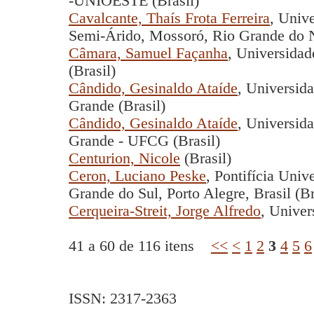
-UNIOESTE (Brasil)
Cavalcante, Thaís Frota Ferreira
, Univ
Semi-Árido, Mossoró, Rio Grande do No
Câmara, Samuel Façanha
, Universida
(Brasil)
Cândido, Gesinaldo Ataíde
, Universid
Grande (Brasil)
Cândido, Gesinaldo Ataíde
, Universid
Grande - UFCG (Brasil)
Centurion, Nicole
(Brasil)
Ceron, Luciano Peske
, Pontifícia Univ
Grande do Sul, Porto Alegre, Brasil (Br
Cerqueira-Streit, Jorge Alfredo
, Univer
41 a 60 de 116 itens
<<
<
1
2
3
4
5
6
ISSN: 2317-2363