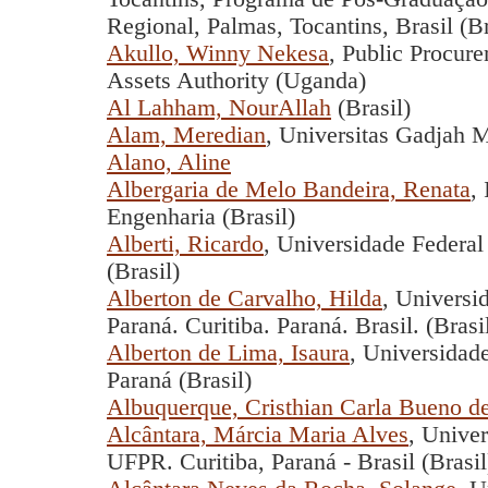
Regional, Palmas, Tocantins, Brasil (Br
Akullo, Winny Nekesa
, Public Procur
Assets Authority (Uganda)
Al Lahham, NourAllah
(Brasil)
Alam, Meredian
, Universitas Gadjah 
Alano, Aline
Albergaria de Melo Bandeira, Renata
,
Engenharia (Brasil)
Alberti, Ricardo
, Universidade Federa
(Brasil)
Alberton de Carvalho, Hilda
, Universi
Paraná. Curitiba. Paraná. Brasil. (Brasi
Alberton de Lima, Isaura
, Universidad
Paraná (Brasil)
Albuquerque, Cristhian Carla Bueno d
Alcântara, Márcia Maria Alves
, Unive
UFPR. Curitiba, Paraná - Brasil (Brasil