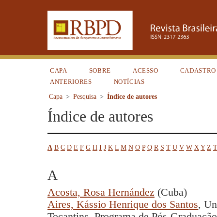
CAPA
SOBRE
ACESSO
CADASTRO
ANTERIORES
NOTÍCIAS
Capa
>
Pesquisa
>
Índice de autores
Índice de autores
A
B
C
D
E
F
G
H
I
J
K
L
M
N
O
P
Q
R
S
T
U
V
W
X
Y
Z
T
A
Acosta, Rosa Hernández
(Cuba)
Aires, Kássio Henrique dos Santos
, Un
Tocantins, Programa de Pós-Graduaçã