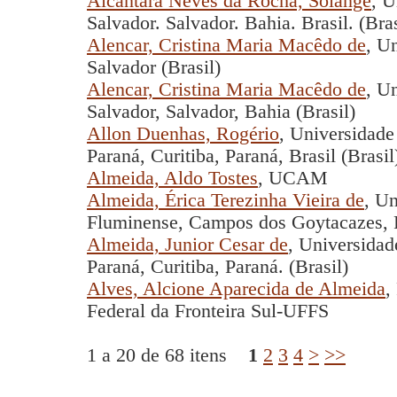
Alcântara Neves da Rocha, Solange
, U
Salvador. Salvador. Bahia. Brasil. (Bras
Alencar, Cristina Maria Macêdo de
, U
Salvador (Brasil)
Alencar, Cristina Maria Macêdo de
, U
Salvador, Salvador, Bahia (Brasil)
Allon Duenhas, Rogério
, Universidade
Paraná, Curitiba, Paraná, Brasil (Brasil
Almeida, Aldo Tostes
, UCAM
Almeida, Érica Terezinha Vieira de
, Un
Fluminense, Campos dos Goytacazes, Ri
Almeida, Junior Cesar de
, Universidad
Paraná, Curitiba, Paraná. (Brasil)
Alves, Alcione Aparecida de Almeida
,
Federal da Fronteira Sul-UFFS
1 a 20 de 68 itens
1
2
3
4
>
>>