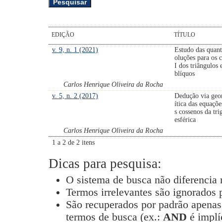
EDIÇÃO
TÍTULO
v. 9, n. 1 (2021)
Estudo das quant
oluções para os 
I dos triângulos 
blíquos
Carlos Henrique Oliveira da Rocha
v. 5, n. 2 (2017)
Dedução via geo
ítica das equaçõe
s cossenos da tr
esférica
Carlos Henrique Oliveira da Rocha
1 a 2 de 2 itens
Dicas para pesquisa:
O sistema de busca não diferencia
Termos irrelevantes são ignorados 
São recuperados por padrão apenas
termos de busca (ex.:
AND
é implí