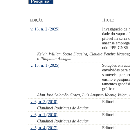
EDIÇÃO
TÍTULO
v. 13, n. 2 (2025)
Investigação da
dade do vapor d’
pitável na serra 
anaense emprega
odo PPP-GNSS
Kelvin William Souza Siqueira, Claudia Pereira Krueger
o Pilapanta Amagua
v. 13, n. 1 (2025)
Soluções em aut
envolvidas para 
s móveis: perspe
ensino e pesquis
tamentos geodési
gráficos
Alan José Salomão Graça, Luis Augusto Koenig Veiga, 
v. 6, n. 2 (2018)
Editorial
Claudinei Rodrigues de Aguiar
v. 6, n. 1 (2018)
Editorial
Claudinei Rodrigues de Aguiar
v. 5, n. 4 (2017)
Editorial