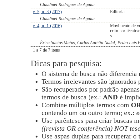
Claudinei Rodrigues de Aguiar
v. 5, n. 3 (2017)
Editorial
Claudinei Rodrigues de Aguiar
v. 4, n. 1 (2016)
Movimento de ve
crito por técnica
s
Érica Santos Matos, Carlos Aurélio Nadal, Pedro Luis 
1 a 7 de 7 itens
Dicas para pesquisa:
O sistema de busca não diferencia
Termos irrelevantes são ignorados 
São recuperados por padrão apenas
termos de busca (ex.:
AND
é implí
Combine múltiplos termos com
O
contendo um ou outro termo; ex.:
e
Use parênteses para criar buscas m
((revista OR conferência) NOT tese
Use aspas duplas para recuperar o 