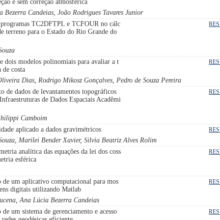
eção e sem correção atmosférica
a Bezerra Candeias, João Rodrigues Tavares Junior
 programas TC2DFTPL e TCFOUR no cálc
RE
de terreno para o Estado do Rio Grande do
 Souza
 dois modelos polinomiais para avaliar a t
RE
a de costa
Oliveira Dias, Rodrigo Mikosz Gonçalves, Pedro de Souza Pereira
o de dados de levantamentos topográficos
RE
Infraestruturas de Dados Espaciais Acadêmi
Philippi Camboim
idade aplicado a dados gravimétricos
RE
Souza, Marilei Bender Xavier, Silvia Beatriz Alves Rolim
etria analítica das equações da lei dos coss
RE
etria esférica
 de um aplicativo computacional para mos
RE
ns digitais utilizando Matlab
ucena, Ana Lúcia Bezerra Candeias
 de um sistema de gerenciamento e acesso
RE
 redes geodésicas eficiente