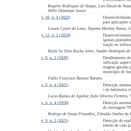
Rogério Rodrigues de Vargas, Luis David de Naza
Hélio Demarqui Junior
v. 10, n. 4 (2022)
Desenvolvimento
para aplicações
Luiara Castro de Lana, Dayana Martins Nunes, A
v. 12, n. 1 (2024)
Desenvolvimento
igonais planialti
ização no softw
Keyla Sa Teles Rocha Alves, Sandro Henriques de
v. 8, n. 2 (2020)
Detalhamento do
ssificação super
magens geradas pe
município de Sa
Pablo Francisco Benitez Baratto
v. 9, n. 4 (2021)
Detecção automa
s de batimetria 
Lucas Ramos de Aguilar, Ítalo Oliveira Ferreira,
v. 6, n. 4 (2018)
Detecção automát
do mensagens N
Rodrigo de Sousa Pissardini, Edvaldo Simões da 
v. 9, n. 2 (2021)
Detecção de expl
estudo de caso p