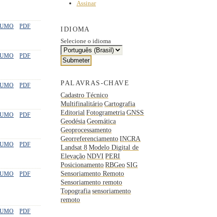
Assinar
SUMO
PDF
IDIOMA
Selecione o idioma
SUMO
PDF
PALAVRAS-CHAVE
SUMO
PDF
Cadastro Técnico
Multifinalitário
Cartografia
Editorial
Fotogrametria
GNSS
SUMO
PDF
Geodésia
Geomática
Geoprocessamento
Georreferenciamento
INCRA
SUMO
PDF
Landsat 8
Modelo Digital de
Elevação
NDVI
PERI
Posicionamento
RBGeo
SIG
Sensoriamento Remoto
SUMO
PDF
Sensoriamento remoto
Topografia
sensoriamento
remoto
SUMO
PDF