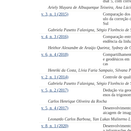
dsat 5, com corr
Ariely Mayara de Albuquerque Teixeira, Ana Lúci
v. 3, n. 1 (2015)
Comparação dos
ulo da correção 
Sul
Gabriela Pasetto Falavigna, Sérgio Florêncio de
v. 4, n. 3 (2016)
Comparação entre
endência da linh
Heithor Alexandre de Araújo Queiroz, Sydney de 
v. 6, n. 4 (2018)
Compartilhament
e geodésicos em 
cas
Henriki da Costa, Lívia Faria Sampaio, Silvana 
v. 2, n. 1 (2014)
Controle de qual
Gabriela Pasetto Falavigna, Sérgio Florêncio de 
v. 5, n. 2 (2017)
Dedução via geom
enos da trigonom
Carlos Henrique Oliveira da Rocha
v. 5, n. 4 (2017)
Desenvolvimento
aicagem de image
Leonardo Carlos Barbosa, Yan Lukas Muliterno L
v. 8, n. 1 (2020)
Desenvolvimento
a informações de