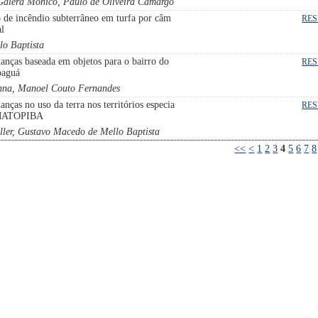
 Galera Monico, Paulo de Oliveira Camargo
 de incêndio subterrâneo em turfa por câm
RE
al
lo Baptista
nças baseada em objetos para o bairro do
RE
paguá
enna, Manoel Couto Fernandes
nças no uso da terra nos territórios especia
RE
MATOPIBA
ler, Gustavo Macedo de Mello Baptista
<<
<
1
2
3
4
5
6
7
8