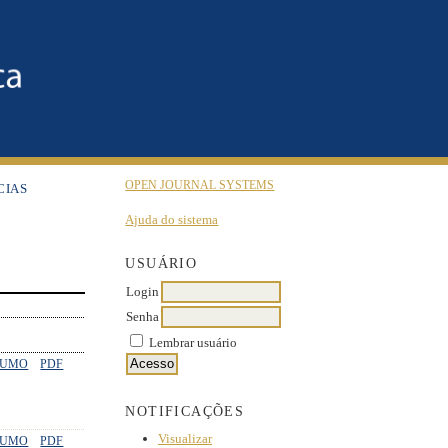
OPEN JOURNAL SYSTEMS
CIAS
Ajuda do sistema
USUÁRIO
Login
Senha
Lembrar usuário
SUMO
PDF
NOTIFICAÇÕES
Visualizar
SUMO
PDF