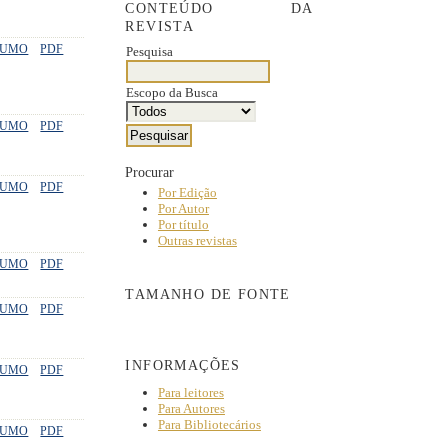
CONTEÚDO DA
REVISTA
SUMO
PDF
Pesquisa
Escopo da Busca
SUMO
PDF
Procurar
SUMO
PDF
Por Edição
Por Autor
Por título
Outras revistas
SUMO
PDF
TAMANHO DE FONTE
SUMO
PDF
INFORMAÇÕES
SUMO
PDF
Para leitores
Para Autores
Para Bibliotecários
SUMO
PDF