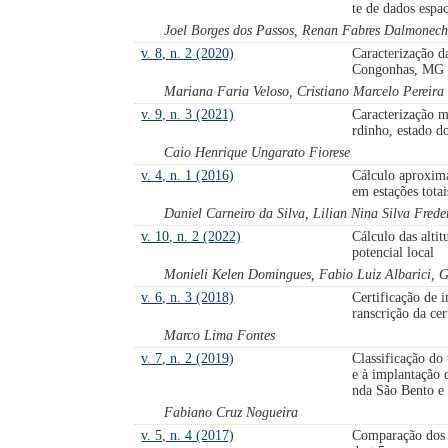
te de dados espac
Joel Borges dos Passos, Renan Fabres Dalmonech
v. 8, n. 2 (2020)
Caracterização d
Congonhas, MG
Mariana Faria Veloso, Cristiano Marcelo Pereir
v. 9, n. 3 (2021)
Caracterização m
rdinho, estado d
Caio Henrique Ungarato Fiorese
v. 4, n. 1 (2016)
Cálculo aproxima
em estações totai
Daniel Carneiro da Silva, Lilian Nina Silva Fred
v. 10, n. 2 (2022)
Cálculo das altit
potencial local
Monieli Kelen Domingues, Fabio Luiz Albarici, G
v. 6, n. 3 (2018)
Certificação de
ranscrição da cer
Marco Lima Fontes
v. 7, n. 2 (2019)
Classificação do
e à implantação 
nda São Bento e 
Fabiano Cruz Nogueira
v. 5, n. 4 (2017)
Comparação dos 