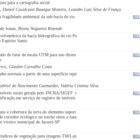
iais para a cartografia social
, Daniel Cavalcanti Buarque Moreira, Leandro Luiz Silva de França
a fragilidade ambiental da sub-bacia do rio
RE
a de Souza, Bruna Nogueira Rezende
orfométrica da bacia hidrográfica do rio Pa
RE
o Espírito Santo
do de fator de escala UTM para uso direto
RE
s
erico, Glauber Carvalho Costa
udes normais a partir de uma superfície equi
RE
abriel do Nascimento Guimarães, Valéria Cristina Silva
 imóveis rurais gerada pelo INCRA/SIGEF: t
RE
tificação em serviço de registro de imóveis
 uso e cobertura da terra de elemento suport
RE
de corredor ecológico no trecho entre a faze
o viveiro municipal de Jacareí-SP
índices de vegetação para imagens TM/Lan
RE