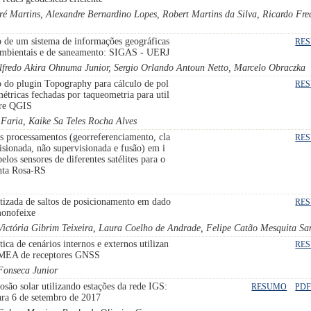
ré Martins, Alexandre Bernardino Lopes, Robert Martins da Silva, Ricardo Fre
 de um sistema de informações geográficas
RE
 ambientais e de saneamento: SIGAS - UERJ
lfredo Akira Ohnuma Junior, Sergio Orlando Antoun Netto, Marcelo Obraczka
 do plugin Topography para cálculo de pol
RE
métricas fechadas por taqueometria para util
are QGIS
 Faria, Kaike Sa Teles Rocha Alves
s processamentos (georreferenciamento, cla
RE
visionada, não supervisionada e fusão) em i
los sensores de diferentes satélites para o
nta Rosa-RS
tizada de saltos de posicionamento em dado
RE
monofeixe
 Victória Gibrim Teixeira, Laura Coelho de Andrade, Felipe Catão Mesquita Sa
ica de cenários internos e externos utilizan
RE
MEA de receptores GNSS
Fonseca Junior
osão solar utilizando estações da rede IGS:
RESUMO
PDF
ara 6 de setembro de 2017