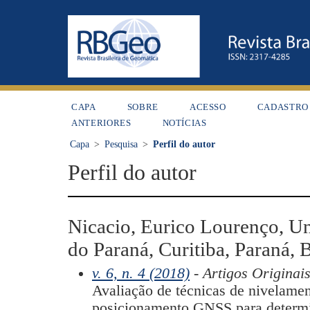
CAPA
SOBRE
ACESSO
CADASTRO
ANTERIORES
NOTÍCIAS
Capa
>
Pesquisa
>
Perfil do autor
Perfil do autor
Nicacio, Eurico Lourenço, Un
do Paraná, Curitiba, Paraná, B
v. 6, n. 4 (2018)
- Artigos Originai
Avaliação de técnicas de nivelame
posicionamento GNSS para determi