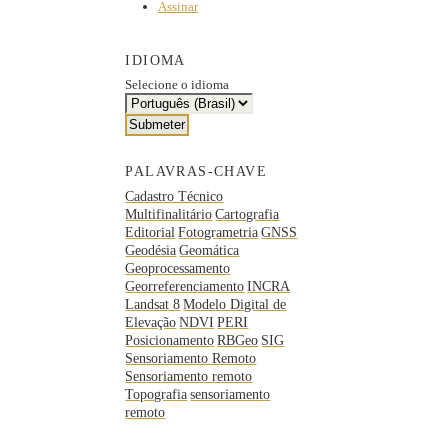
Assinar
IDIOMA
Selecione o idioma
PALAVRAS-CHAVE
Cadastro Técnico
Multifinalitário
Cartografia
Editorial
Fotogrametria
GNSS
Geodésia
Geomática
Geoprocessamento
Georreferenciamento
INCRA
Landsat 8
Modelo Digital de
Elevação
NDVI
PERI
Posicionamento
RBGeo
SIG
Sensoriamento Remoto
Sensoriamento remoto
Topografia
sensoriamento
remoto