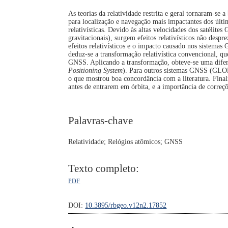
As teorias da relatividade restrita e geral tornaram-se 
para localização e navegação mais impactantes dos úl
relativísticas. Devido às altas velocidades dos satélit
gravitacionais), surgem efeitos relativísticos não despr
efeitos relativísticos e o impacto causado nos sistemas 
deduz-se a transformação relativística convencional, qu
GNSS. Aplicando a transformação, obteve-se uma difere
Positioning System
). Para outros sistemas GNSS (GLONA
o que mostrou boa concordância com a literatura. Final
antes de entrarem em órbita, e a importância de correç
Palavras-chave
Relatividade; Relógios atômicos; GNSS
Texto completo:
PDF
DOI:
10.3895/rbgeo.v12n2.17852