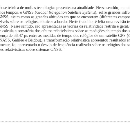
a base teórica de muitas tecnologias presentes na atualidade. Nesse sentido, uma 
timos tempos, o GNSS (
Global Navigation Satellite Systems
), sofre grandes influ
es GNSS, assim como as grandes altitudes em que se encontram (diferentes campo
ezíveis sobre os relógios atômicos a bordo. Neste trabalho, é feita uma revisão t
GNSS. Nesse sentido, são apresentadas as teorias da relatividade restrita e gera
e calcula a somatória dos efeitos relativísticos sobre as medições de tempo dos 
nça de 38,47 μs entre as medidas de tempo dos relógios de um satélite GPS (
SS, Galileo e Beidou), a transformação relativística apresentou resultados en
mente, foi apresentado o desvio de frequência realizado sobre os relógios dos s
ões relativísticas sobre sistemas GNSS.