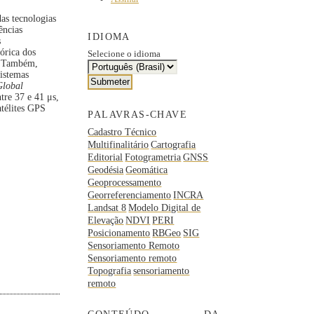
das tecnologias
ências
IDIOMA
s
eórica dos
Selecione o idioma
l. Também,
sistemas
Global
tre 37 e 41 μs,
atélites GPS
PALAVRAS-CHAVE
Cadastro Técnico
Multifinalitário
Cartografia
Editorial
Fotogrametria
GNSS
Geodésia
Geomática
Geoprocessamento
Georreferenciamento
INCRA
Landsat 8
Modelo Digital de
Elevação
NDVI
PERI
Posicionamento
RBGeo
SIG
Sensoriamento Remoto
Sensoriamento remoto
Topografia
sensoriamento
remoto