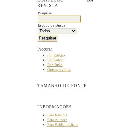
CONTEÚDO DA
REVISTA
Pesquisa
Escopo da Busca
Procurar
Por Edição
Por Autor
Por título
Outras revistas
TAMANHO DE FONTE
INFORMAÇÕES
Para leitores
Para Autores
Para Bibliotecários