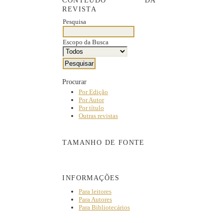
CONTEÚDO DA
REVISTA
Pesquisa
Escopo da Busca
Procurar
Por Edição
Por Autor
Por título
Outras revistas
TAMANHO DE FONTE
INFORMAÇÕES
Para leitores
Para Autores
Para Bibliotecários