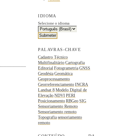
IDIOMA
Selecione o idioma
PALAVRAS-CHAVE
Cadastro Técnico
Multifinalitário
Cartografia
Editorial
Fotogrametria
GNSS
Geodésia
Geomática
Geoprocessamento
Georreferenciamento
INCRA
Landsat 8
Modelo Digital de
Elevação
NDVI
PERI
Posicionamento
RBGeo
SIG
Sensoriamento Remoto
Sensoriamento remoto
Topografia
sensoriamento
remoto