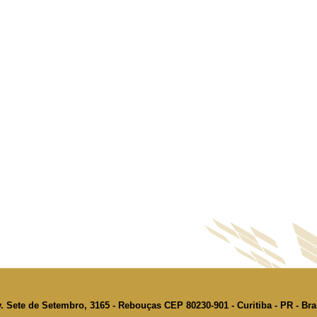
. Sete de Setembro, 3165 - Rebouças CEP 80230-901 - Curitiba - PR - Bra