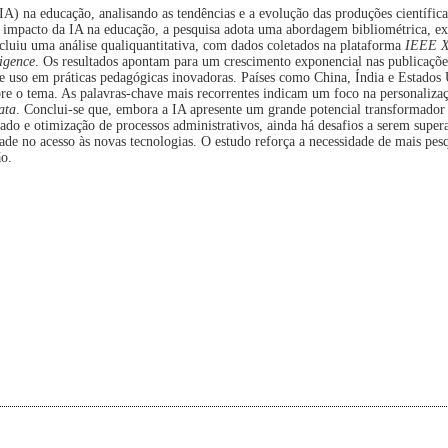
 (IA) na educação, analisando as tendências e a evolução das produções científic
 impacto da IA na educação, a pesquisa adota uma abordagem bibliométrica, 
cluiu uma análise qualiquantitativa, com dados coletados na plataforma
IEEE X
ligence
. Os resultados apontam para um crescimento exponencial nas publicações
e uso em práticas pedagógicas inovadoras. Países como China, Índia e Estados
re o tema. As palavras-chave mais recorrentes indicam um foco na personaliza
ata
. Conclui-se que, embora a IA apresente um grande potencial transformador
ado e otimização de processos administrativos, ainda há desafios a serem supe
de no acesso às novas tecnologias. O estudo reforça a necessidade de mais pesq
ão.