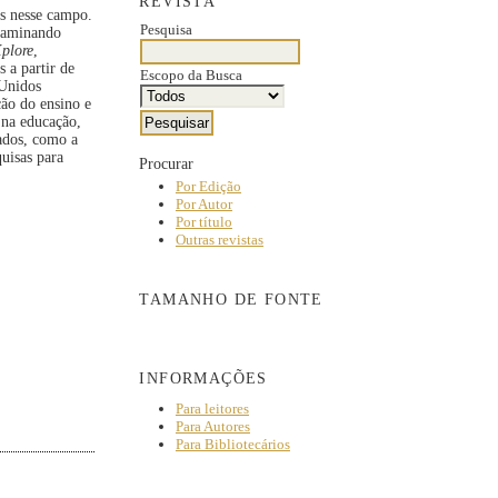
REVISTA
as nesse campo.
Pesquisa
examinando
plore
,
 a partir de
Escopo da Busca
 Unidos
ção do ensino e
 na educação,
rados, como a
uisas para
Procurar
Por Edição
Por Autor
Por título
Outras revistas
TAMANHO DE FONTE
INFORMAÇÕES
Para leitores
Para Autores
Para Bibliotecários