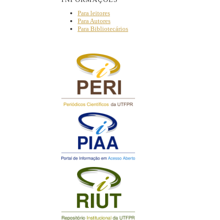
Para leitores
Para Autores
Para Bibliotecários