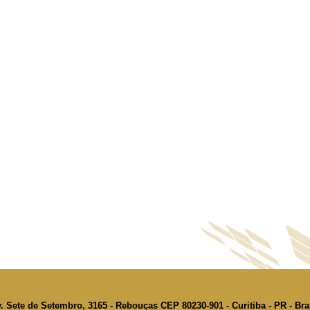
. Sete de Setembro, 3165 - Rebouças CEP 80230-901 - Curitiba - PR - Bra