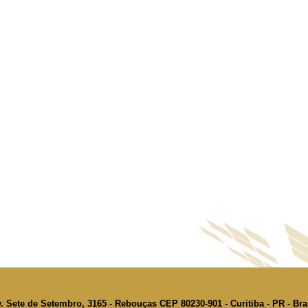
. Sete de Setembro, 3165 - Rebouças CEP 80230-901 - Curitiba - PR - Bra