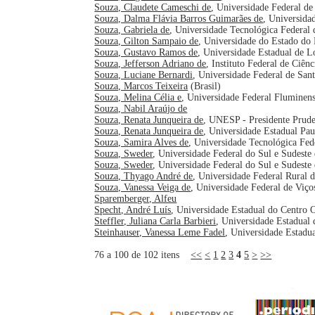
Souza, Claudete Cameschi de
, Universidade Federal de
Souza, Dalma Flávia Barros Guimarães de
, Universida
Souza, Gabriela de
, Universidade Tecnológica Federal d
Souza, Gilton Sampaio de
, Universidade do Estado do 
Souza, Gustavo Ramos de
, Universidade Estadual de L
Souza, Jefferson Adriano de
, Instituto Federal de Ciên
Souza, Luciane Bernardi
, Universidade Federal de San
Souza, Marcos Teixeira
(Brasil)
Souza, Melina Célia e
, Universidade Federal Fluminens
Souza, Nabil Araújo de
Souza, Renata Junqueira de
, UNESP - Presidente Prude
Souza, Renata Junqueira de
, Universidade Estadual Pau
Souza, Samira Alves de
, Universidade Tecnológica Fede
Souza, Sweder
, Universidade Federal do Sul e Sudeste 
Souza, Sweder
, Universidade Federal do Sul e Sudeste 
Souza, Thyago André de
, Universidade Federal Rural 
Souza, Vanessa Veiga de
, Universidade Federal de Viços
Sparemberger, Alfeu
Specht, André Luís
, Universidade Estadual do Centro Oe
Steffler, Juliana Carla Barbieri
, Universidade Estadual 
Steinhauser, Vanessa Leme Fadel
, Universidade Estadua
76 a 100 de 102 itens
<<
<
1
2
3
4
5
>
>>