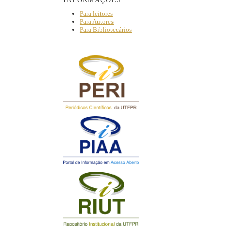
Para leitores
Para Autores
Para Bibliotecários