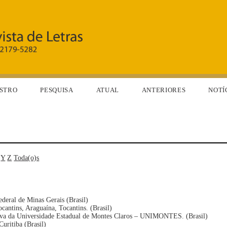
STRO
PESQUISA
ATUAL
ANTERIORES
NOTÍ
Y
Z
Toda(o)s
ederal de Minas Gerais (Brasil)
cantins, Araguaína, Tocantins. (Brasil)
fetiva da Universidade Estadual de Montes Claros – UNIMONTES. (Brasil)
Curitiba (Brasil)