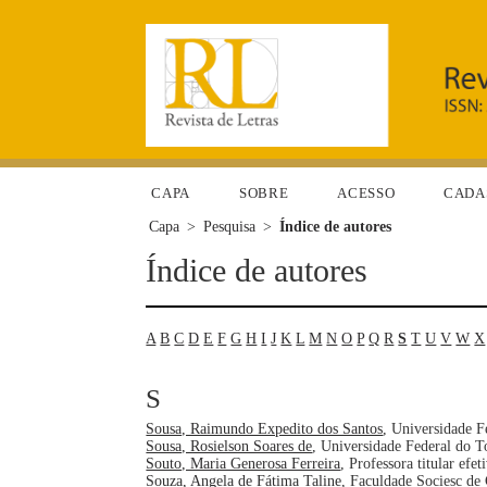
CAPA
SOBRE
ACESSO
CADA
Capa
>
Pesquisa
>
Índice de autores
Índice de autores
A
B
C
D
E
F
G
H
I
J
K
L
M
N
O
P
Q
R
S
T
U
V
W
X
S
Sousa, Raimundo Expedito dos Santos
, Universidade F
Sousa, Rosielson Soares de
, Universidade Federal do To
Souto, Maria Generosa Ferreira
, Professora titular e
Souza, Angela de Fátima Taline
, Faculdade Sociesc de 