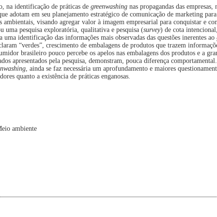
, na identificação de práticas de
greenwashing
nas propagandas das empresas, 
que adotam em seu planejamento estratégico de comunicação de marketing para
es ambientais, visando agregar valor à imagem empresarial para conquistar e co
u uma pesquisa exploratória, qualitativa e pesquisa (
survey
) de cota intencional
nta uma identificação das informações mais observadas das questões inerentes ao
claram “verdes”, crescimento de embalagens de produtos que trazem informaçõe
sumidor brasileiro pouco percebe os apelos nas embalagens dos produtos e a gr
 dados apresentados pela pesquisa, demonstram, pouca diferença comportament
enwashing
, ainda se faz necessária um aprofundamento e maiores questionament
res quanto a existência de práticas enganosas.
 Meio ambiente