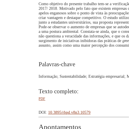
Como objetivo do presente trabalho tem-se a verificação
2017/ 2018. Motivado pelo fato que existem empresas 
apelos enganosos sobre o ponto de vista às preocupaçõ
criar vantagem e destaque competitivo. O estudo utilizo
junto a estudantes universitários, sua proposta represe
Pode-se observar o aumento de empresas que se autode
a uma postura ambiental. Constata-se ainda, que o con
não questiona a veracidade das informações, e que os
surgimento de iniciativas inibidoras das práticas de
gre
assunto, assim como uma maior percepção dos consumido
Palavras-chave
Informação; Sustentabilidade; Estratégia empresarial;
Texto completo:
PDF
DOI:
10.3895/rbpd.v8n3.10579
Apontamentos