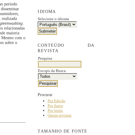
no período
 disseminar
IDIOMA
nsumidores,
, realizada
Selecione o idioma
greenwashing
.
s relacionadas
ande maioria
al. Mesmo com o
os sobre o
CONTEÚDO DA
REVISTA
Pesquisa
Escopo da Busca
Procurar
Por Edição
Por Autor
Por título
Outras revistas
TAMANHO DE FONTE