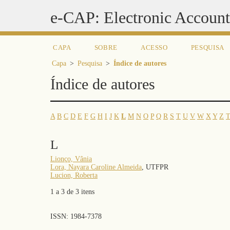
e-CAP: Electronic Accoun
CAPA
SOBRE
ACESSO
PESQUISA
Capa
>
Pesquisa
>
Índice de autores
Índice de autores
A
B
C
D
E
F
G
H
I
J
K
L
M
N
O
P
Q
R
S
T
U
V
W
X
Y
Z
T
L
Lionço, Vânia
Lora, Nayara Caroline Almeida
, UTFPR
Lucion, Roberta
1 a 3 de 3 itens
ISSN: 1984-7378