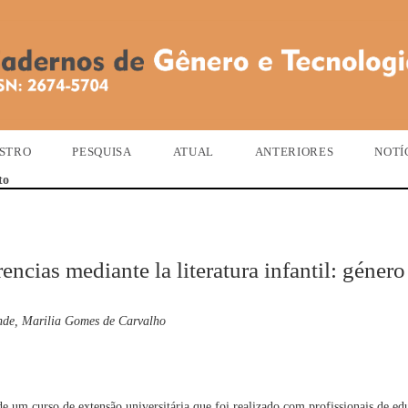
STRO
PESQUISA
ATUAL
ANTERIORES
NOTÍ
to
encias mediante la literatura infantil: género
ande, Marilia Gomes de Carvalho
 de um curso de extensão universitária que foi realizado com profissionais de ed