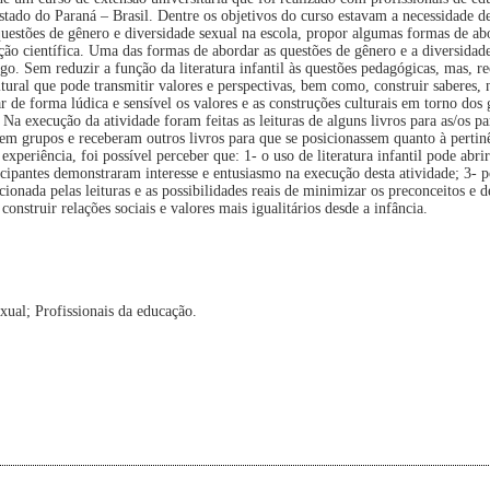
tado do Paraná – Brasil. Dentre os objetivos do curso estavam a necessidade de
s questões de gênero e diversidade sexual na escola, propor algumas formas de 
ção científica. Uma das formas de abordar as questões de gênero e a diversidade
artigo. Sem reduzir a função da literatura infantil às questões pedagógicas, mas, 
ltural que pode transmitir valores e perspectivas, bem como, construir saberes,
r de forma lúdica e sensível os valores e as construções culturais em torno dos 
 Na execução da atividade foram feitas as leituras de alguns livros para as/os pa
s em grupos e receberam outros livros para que se posicionassem quanto à pertin
experiência, foi possível perceber que: 1- o uso de literatura infantil pode abri
rticipantes demonstraram interesse e entusiasmo na execução desta atividade; 3- 
ionada pelas leituras e as possibilidades reais de minimizar os preconceitos e d
nstruir relações sociais e valores mais igualitários desde a infância.
xual; Profissionais da educação.