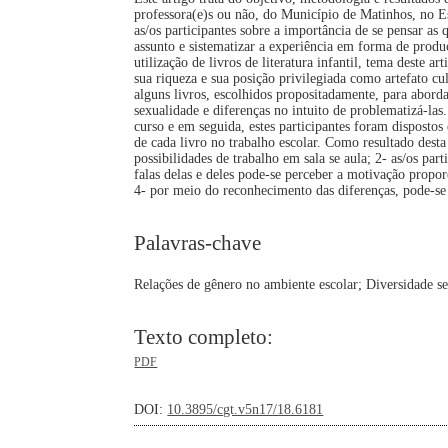
professora(e)s ou não, do Município de Matinhos, no Es
as/os participantes sobre a importância de se pensar a
assunto e sistematizar a experiência em forma de produ
utilização de livros de literatura infantil, tema deste 
sua riqueza e sua posição privilegiada como artefato cu
alguns livros, escolhidos propositadamente, para aborda
sexualidade e diferenças no intuito de problematizá-las.
curso e em seguida, estes participantes foram disposto
de cada livro no trabalho escolar. Como resultado desta 
possibilidades de trabalho em sala se aula; 2- as/os pa
falas delas e deles pode-se perceber a motivação proporc
4- por meio do reconhecimento das diferenças, pode-se co
Palavras-chave
Relações de gênero no ambiente escolar; Diversidade se
Texto completo:
PDF
DOI:
10.3895/cgt.v5n17/18.6181