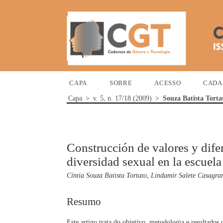
CAPA
SOBRE
ACESSO
CADA
Capa
>
v. 5, n. 17/18 (2009)
>
Souza Batista Torta
Construcción de valores y difer
diversidad sexual en la escuela
Cíntia Souza Batista Tortato, Lindamir Salete Casagr
Resumo
Este artigo trata do objetivo, metodologia e resultados