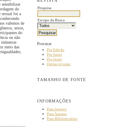
REVISTA
 sensibilizar
Pesquisa
abordagem do
 sexual foi a
reconhecendo
Escopo da Busca
 nos valemos de
gêneros, sexos,
rticipantes do
ência ou não
r inúmeras
Procurar
por meio das
Por Edição
esigualdades;
Por Autor
Por título
Outras revistas
TAMANHO DE FONTE
INFORMAÇÕES
Para leitores
Para Autores
Para Bibliotecários