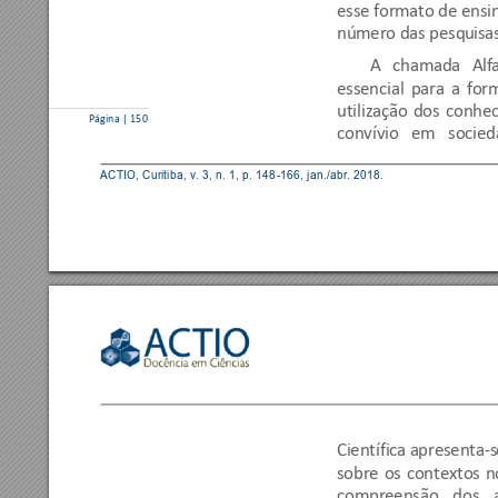
esse formato de ensi
número das pesqu
isa
A 
chamada 
Al
f
essencial 
para 
a 
for
utilização 
dos 
conhec
Página | 150 
convívio 
em 
socied
ACTIO, Curitiba, v. 3,
 n. 1, p. 
148
-166, 
jan./abr. 2018. 
Científica 
apresenta-s
sobre 
os 
contextos 
n
compreensão 
dos 