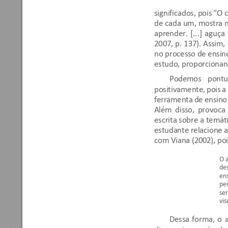
significados, pois 
“O c
de 
cada 
um, 
mostra 
n
aprender. 
[...] 
aguça 
2007, 
p. 
137). 
Assim, 
no 
processo de ensin
estudo, proporciona
Podemos 
pontu
positivamente, 
pois 
a 
ferramenta 
de 
ensino
Além 
disso, 
provoca 
escrita sobre 
a temáti
estudante relacion
e a
com Viana (200
2), poi
O a
de
en
pe
se
vis
Dessa 
forma, 
o 