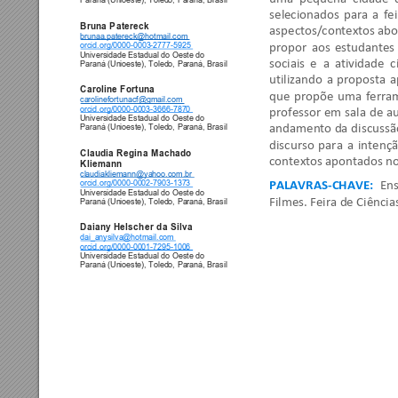
selecionados 
para 
a 
fei
Bruna Patereck
aspectos/contexto
s 
abo
brunaa.patereck@hotmail.com
propor 
aos 
estudantes 
orcid.org/
0000
-
0003
-2777-5925 
Universidade Estadual do Oeste do 
sociais 
e  a 
atividade
c
Paraná (Unioeste), Toledo, Paraná, Brasil 
utilizando 
a 
proposta 
a
Caroline Fortuna
que 
propõe 
uma 
ferra
carolinefortunacf@gmail.com
orcid.org/0000-
0003
-3666-7870 
professor 
em 
sala 
de 
au
Universidade Estadual do Oeste do 
andamento da 
discussã
Paraná (Unioeste), Toledo, Paraná, Brasil  
discurso 
para 
a 
intençã
Claudia Regina M
achado 
contextos apontad
os no
Kliemann 
claudiakliemann@yahoo.com.br
orcid.org/0000-
0002
-7903-1373 
PALAVRAS-CHAVE:
En
Universidade Estadual do Oeste do 
Filmes. Feira de Ciência
Paraná (Unioeste), Toledo, Paraná, Brasil  
Daiany Helscher 
da Silva 
dai_anysilva@hotmail.com 
orcid.org/0000-
0001
-7295-1006 
Universidade Estadual do Oeste do 
Paraná (Unioeste), Toledo, Paraná, Brasil 