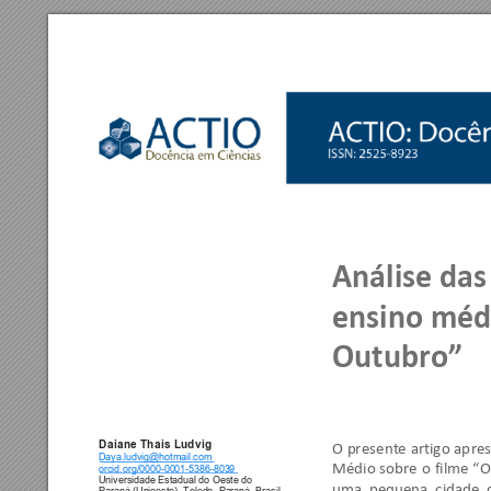
Análise das
ensino méd
Outubro”
Daiane Thais Lud
vig 
O 
presente 
artigo 
ap
res
Daya.ludvig@hotmail.com 
Médio 
sobre 
o 
filme 
“O
orcid.org/0000-
0001
-5386-8039 
Universidade Estadual do Oeste do 
uma  pequena  cidade  q
Paraná (Unioeste), Toledo, Paraná, Brasil 