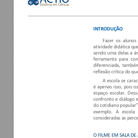
INTRODUÇÃO 
Fazer  os  alun
os 
atividade didática qu
sendo 
uma 
delas 
a 
ár
ferramenta  para  cont
diferenciada, 
também
reflexão crítica d
o que
A 
escola 
se 
carac
é 
apenas 
isso, 
pois 
os
espaço 
escolar. 
D
ess
confronto 
e 
diálogo 
e
do c
otidiano 
popular”
exemplo. 
A 
escola 
consideradas as per
c
O FILME EM SALA
 DE