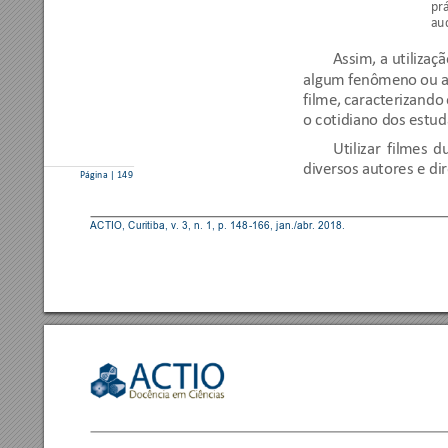
prá
aud
Assim, a utili
zação
algum fenômeno
 ou 
filme, 
caracterizando 
o cotidiano dos estu
Utilizar 
filmes 
du
diversos autores e 
di
Página | 149 
ACTIO, Curitiba, v. 3,
 n. 1, p. 
148
-166, 
jan./abr. 2018. 