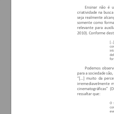
Ensinar 
não 
é 
u
criatividade 
na 
busca
seja 
realmente 
alcan
somente 
como 
forma
relevante 
para 
auxili
2010). Confor
me dest
[...
con
int
deb
for
Podemos 
observ
para 
a 
sociedade 
são, 
“[...] 
muito  d
a 
perce
irremediavelm
ente 
m
cinematográficas”  (
ressaltar que: 
O  
con
eve