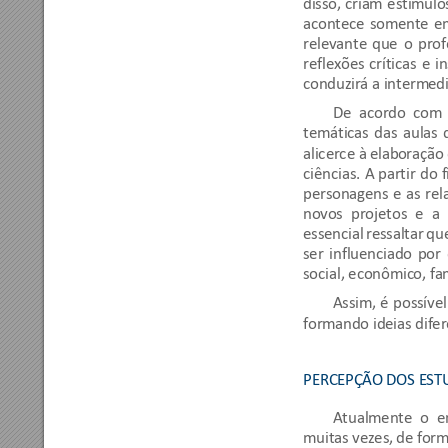
disso, 
criam 
estímulo
acontece 
somente 
e
relevante 
que 
o
prof
reflexões 
críticas 
e 
in
conduzirá a interm
ed
De  acordo  com
 
temáticas 
das 
aulas 
alicerce à 
elab
oração 
ciências. 
A 
partir 
do 
f
personagens 
e 
as 
rel
novos 
projetos 
e 
a 
essencial 
ressaltar 
que
ser 
influenciado 
p
or 
social, econômic
o, fam
Assim, 
é 
possível
formando ideias dife
PERCEPÇÃO DOS EST
Atualmente  o 
e
muitas vezes, 
de for
m