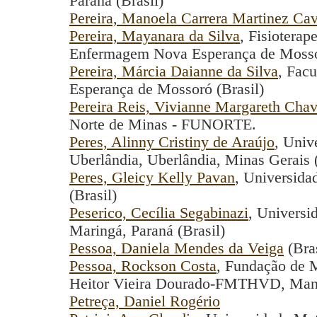
Paraná (Brasil)
Pereira, Manoela Carrera Martinez Cav
Pereira, Mayanara da Silva
, Fisioterap
Enfermagem Nova Esperança de Mosso
Pereira, Márcia Daianne da Silva
, Fac
Esperança de Mossoró (Brasil)
Pereira Reis, Vivianne Margareth Cha
Norte de Minas - FUNORTE.
Peres, Alinny Cristiny de Araújo
, Univ
Uberlândia, Uberlândia, Minas Gerais (
Peres, Gleicy Kelly Pavan
, Universida
(Brasil)
Peserico, Cecília Segabinazi
, Universi
Maringá, Paraná (Brasil)
Pessoa, Daniela Mendes da Veiga
(Bras
Pessoa, Rockson Costa
, Fundação de 
Heitor Vieira Dourado-FMTHVD, Mana
Petreça, Daniel Rogério