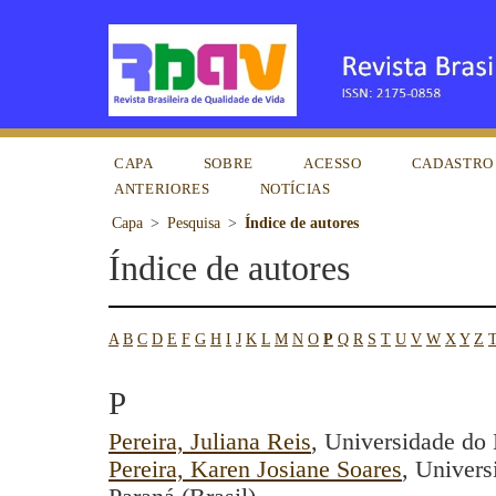
CAPA
SOBRE
ACESSO
CADASTRO
ANTERIORES
NOTÍCIAS
Capa
>
Pesquisa
>
Índice de autores
Índice de autores
A
B
C
D
E
F
G
H
I
J
K
L
M
N
O
P
Q
R
S
T
U
V
W
X
Y
Z
T
P
Pereira, Juliana Reis
, Universidade do 
Pereira, Karen Josiane Soares
, Univers