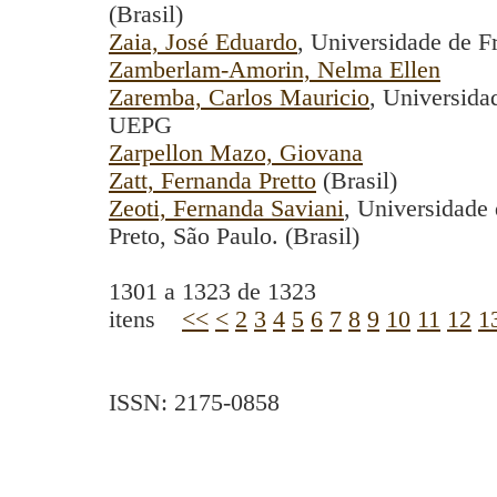
(Brasil)
Zaia, José Eduardo
, Universidade de F
Zamberlam-Amorin, Nelma Ellen
Zaremba, Carlos Mauricio
, Universida
UEPG
Zarpellon Mazo, Giovana
Zatt, Fernanda Pretto
(Brasil)
Zeoti, Fernanda Saviani
, Universidade 
Preto, São Paulo. (Brasil)
1301 a 1323 de 1323
itens
<<
<
2
3
4
5
6
7
8
9
10
11
12
1
ISSN: 2175-0858