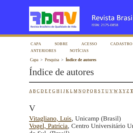
CAPA
SOBRE
ACESSO
CADASTRO
ANTERIORES
NOTÍCIAS
Capa
>
Pesquisa
>
Índice de autores
Índice de autores
A
B
C
D
E
F
G
H
I
J
K
L
M
N
O
P
Q
R
S
T
U
V
W
X
Y
Z
T
V
Vitagliano, Luis
, Unicamp (Brasil)
Vogel, Patrícia
, Centro Universitário 