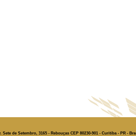
. Sete de Setembro, 3165 - Rebouças CEP 80230-901 - Curitiba - PR - Bra