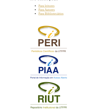
Para leitores
Para Autores
Para Bibliotecários