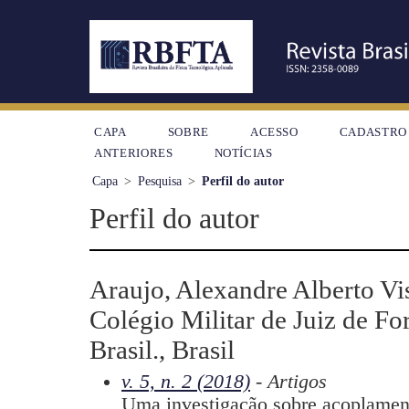
CAPA
SOBRE
ACESSO
CADASTRO
ANTERIORES
NOTÍCIAS
Capa
>
Pesquisa
>
Perfil do autor
Perfil do autor
Araujo, Alexandre Alberto Vi
Colégio Militar de Juiz de Fo
Brasil., Brasil
v. 5, n. 2 (2018)
- Artigos
Uma investigação sobre acoplament