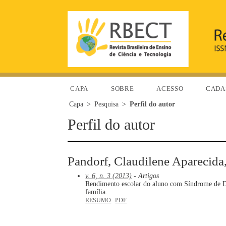
CAPA
SOBRE
ACESSO
CADA
Capa
>
Pesquisa
>
Perfil do autor
Perfil do autor
Pandorf, Claudilene Aparecid
v. 6, n. 3 (2013)
- Artigos
Rendimento escolar do aluno com Síndrome de Dow
família.
RESUMO
PDF