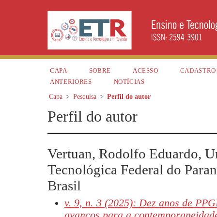
CAPA
SOBRE
ACESSO
CADASTRO
ANTERIORES
NOTÍCIAS
Capa
>
Pesquisa
>
Perfil do autor
Perfil do autor
Vertuan, Rodolfo Eduardo, U
Tecnológica Federal do Paran
Brasil
v. 9, n. 3 (2025): Dez anos de PPG
avanços para a contemporaneidad