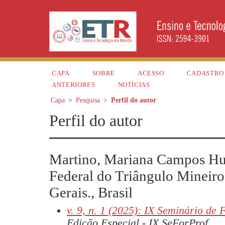
CAPA
SOBRE
ACESSO
CADASTRO
ANTERIORES
NOTÍCIAS
Capa
>
Pesquisa
>
Perfil do autor
Perfil do autor
Martino, Mariana Campos Hu
Federal do Triângulo Mineiro
Gerais., Brasil
v. 9, n. 1 (2025): IX Seminário de
Edição Especial - IX SeForProf