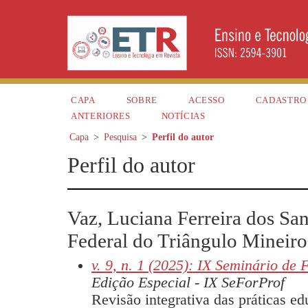
CAPA
SOBRE
ACESSO
CADASTRO
ANTERIORES
NOTÍCIAS
Capa
>
Pesquisa
>
Perfil do autor
Perfil do autor
Vaz, Luciana Ferreira dos Sa
Federal do Triângulo Mineiro,
v. 9, n. 1 (2025): IX Seminário de
Edição Especial - IX SeForProf
Revisão integrativa das práticas e