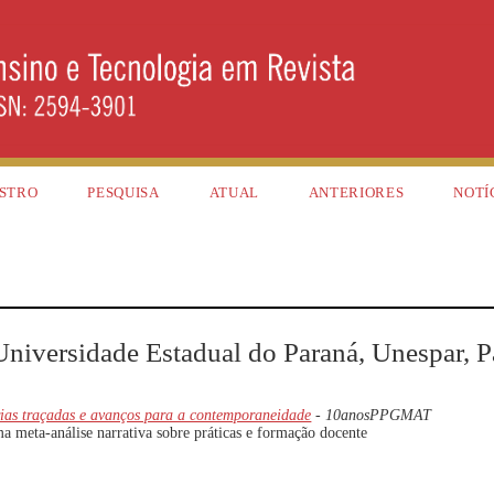
STRO
PESQUISA
ATUAL
ANTERIORES
NOTÍ
Universidade Estadual do Paraná, Unespar, P
rias traçadas e avanços para a contemporaneidade
- 10anosPPGMAT
ma meta-análise narrativa sobre práticas e formação docente