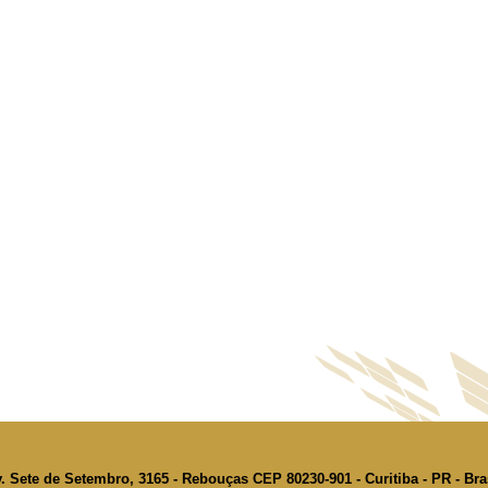
. Sete de Setembro, 3165 - Rebouças CEP 80230-901 - Curitiba - PR - Bra