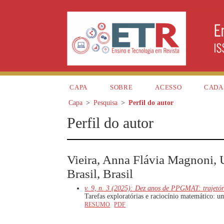
CAPA
SOBRE
ACESSO
CADA
Capa
>
Pesquisa
>
Perfil do autor
Perfil do autor
Vieira, Anna Flávia Magnoni, 
Brasil, Brasil
v. 9, n. 3 (2025): Dez anos de PPGMAT: trajetó
Tarefas exploratórias e raciocínio matemático: u
RESUMO
PDF