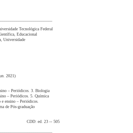
__________________________
niversidade Tecnológica Federal
entífica, Educacional
ba, Universidade
jun. 2021)
no – Periódicos. 3. Biologia
nsino – Periódicos. 5. Química
 e ensino – Periódicos.
ama de Pós-graduação
3 -- 505
__________________________