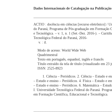
Dados Internacionais de Catalogação na Publicação
____________________________________________
ACTIO : docência em ciências [recurso eletrônico] / U
do Paraná, Programa de Pós-graduação em Formação Ci
e Tecnológica. – v. 1, n. 1 (Set.-Dez. 2016-). – Curiti
Tecnológica Federal do Paraná, 2016-
v. : il.
Modo de acesso: World Wide Web
Quadrimestral
Texto em português, espanhol, inglês e francês
Título extraído da tela de título (visualizado em 23 
ISSN: 2525-8923
1. Ciência – Periódicos. 2. Ciência – Estudo e ensi
– Estudo e ensino – Periódicos. 4. Física – Estudo e e
– Estudo e ensino – Periódicos. 6. Matemática – Estudo
I. Universidade Tecnológica Federal do Paraná. Progr
em Formação Científica, Educacional e Tecnológica.
CDD: ed. 2
____________________________________________