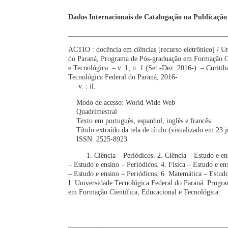
Dados Internacionais de Catalogação na Publicação
____________________________________________
ACTIO : docência em ciências [recurso eletrônico] / U
do Paraná, Programa de Pós-graduação em Formação Ci
e Tecnológica. – v. 1, n. 1 (Set.-Dez. 2016-). – Curiti
Tecnológica Federal do Paraná, 2016-
v. : il.
Modo de acesso: World Wide Web
Quadrimestral
Texto em português, espanhol, inglês e francês
Título extraído da tela de título (visualizado em 23 
ISSN: 2525-8923
1. Ciência – Periódicos. 2. Ciência – Estudo e ensi
– Estudo e ensino – Periódicos. 4. Física – Estudo e e
– Estudo e ensino – Periódicos. 6. Matemática – Estudo
I. Universidade Tecnológica Federal do Paraná. Progr
em Formação Científica, Educacional e Tecnológica.
CDD: ed. 2
____________________________________________