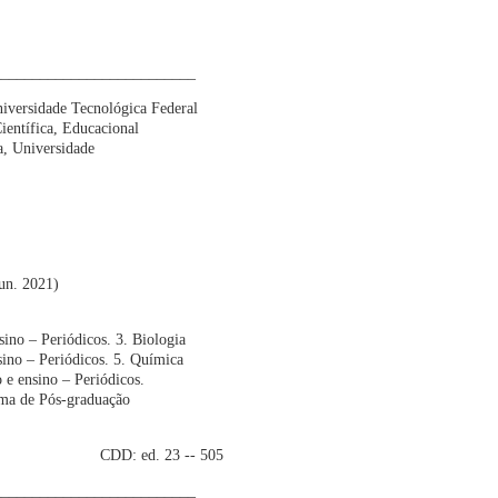
__________________________
niversidade Tecnológica Federal
entífica, Educacional
ba, Universidade
jun. 2021)
no – Periódicos. 3. Biologia
nsino – Periódicos. 5. Química
 e ensino – Periódicos.
ama de Pós-graduação
3 -- 505
__________________________