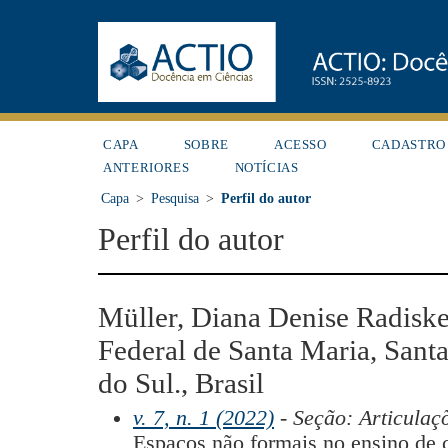
CAPA
SOBRE
ACESSO
CADASTRO
ANTERIORES
NOTÍCIAS
Capa
>
Pesquisa
>
Perfil do autor
Perfil do autor
Müller, Diana Denise Radiske
Federal de Santa Maria, Sant
do Sul., Brasil
v. 7, n. 1 (2022)
- Seção: Articulaç
Espaços não formais no ensino de c